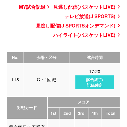
MY試合記録
見逃し配信(バスケットLIVE)
テレビ放送(J SPORTS)
見逃し配信(J SPORTSオンデマンド)
ハイライト(バスケットLIVE)
No.
会場・区分
試合時間
17:20
115
C・1回戦
試合終了/
記録確定
スコア
対戦カード
1st
2nd
3rd
4th
Total
県立四日市工業高