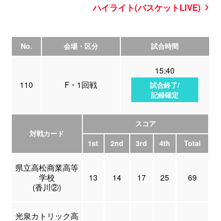
ハイライト(バスケットLIVE)
No.
会場・区分
試合時間
15:40
110
F・1回戦
試合終了/
記録確定
スコア
対戦カード
1st
2nd
3rd
4th
Total
県立高松商業高等
学校
13
14
17
25
69
(香川②)
光泉カトリック高