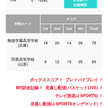
記録確定
スコア
対戦カード
1st
2nd
3rd
4th
Total
報徳学園高等学校
18
20
14
26
78
(兵庫)
羽黒高等学校
9
12
19
25
65
(山形)
ボックススコア
プレイバイプレイ
MY試合記録
見逃し配信(バスケットLIVE)
テレビ放送(J SPORTS)
見逃し配信(J SPORTSオンデマンド)