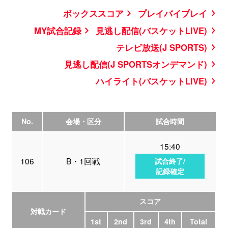
ボックススコア
プレイバイプレイ
MY試合記録
見逃し配信(バスケットLIVE)
テレビ放送(J SPORTS)
見逃し配信(J SPORTSオンデマンド)
ハイライト(バスケットLIVE)
No.
会場・区分
試合時間
15:40
106
B・1回戦
試合終了/
記録確定
スコア
対戦カード
1st
2nd
3rd
4th
Total