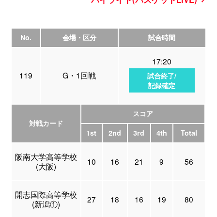
No.
会場・区分
試合時間
17:20
119
G・1回戦
試合終了/
記録確定
スコア
対戦カード
1st
2nd
3rd
4th
Total
阪南大学高等学校
10
16
21
9
56
(大阪)
開志国際高等学校
27
18
16
19
80
(新潟①)