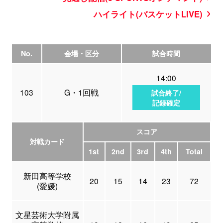
ハイライト(バスケットLIVE)
No.
会場・区分
試合時間
14:00
103
G・1回戦
試合終了/
記録確定
スコア
対戦カード
1st
2nd
3rd
4th
Total
新田高等学校
20
15
14
23
72
(愛媛)
文星芸術大学附属