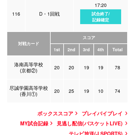
17:20
116
D・1回戦
試合終了/
記録確定
スコア
対戦カード
1st
2nd
3rd
4th
Total
洛南高等学校
20
20
19
19
78
(京都②)
尽誠学園高等学校
20
25
19
10
74
(香川①)
ボックススコア
プレイバイプレイ
MY試合記録
見逃し配信(バスケットLIVE)
テレビ放送(J SPORTS)