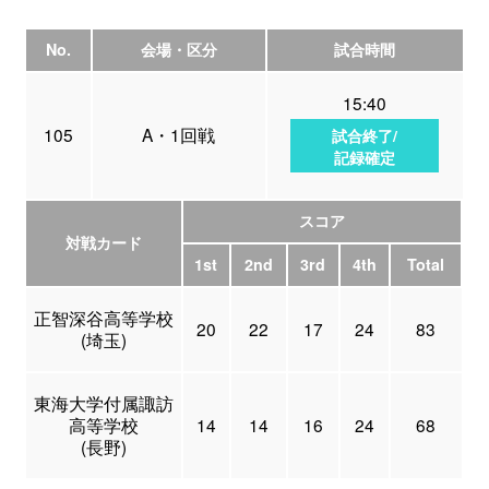
No.
会場・区分
試合時間
15:40
105
A・1回戦
試合終了/
記録確定
スコア
対戦カード
1st
2nd
3rd
4th
Total
正智深谷高等学校
20
22
17
24
83
(埼玉)
東海大学付属諏訪
高等学校
14
14
16
24
68
(長野)