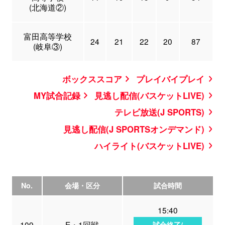
(北海道②)
富田高等学校
24
21
22
20
87
(岐阜③)
ボックススコア
プレイバイプレイ
MY試合記録
見逃し配信(バスケットLIVE)
テレビ放送(J SPORTS)
見逃し配信(J SPORTSオンデマンド)
ハイライト(バスケットLIVE)
No.
会場・区分
試合時間
15:40
109
E・1回戦
試合終了/