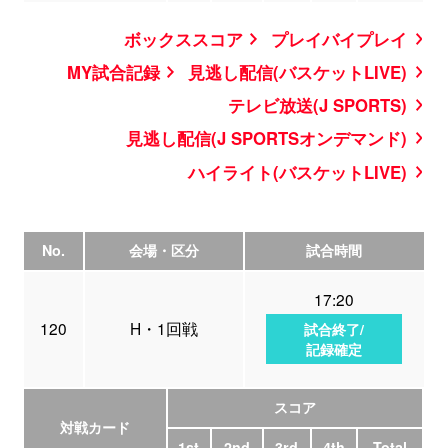
ボックススコア
プレイバイプレイ
MY試合記録
見逃し配信(バスケットLIVE)
テレビ放送(J SPORTS)
見逃し配信(J SPORTSオンデマンド)
ハイライト(バスケットLIVE)
No.
会場・区分
試合時間
17:20
120
H・1回戦
試合終了/
記録確定
スコア
対戦カード
1st
2nd
3rd
4th
Total