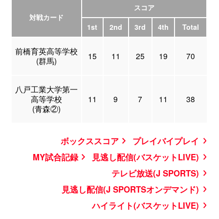
スコア
対戦カード
1st
2nd
3rd
4th
Total
前橋育英高等学校
15
11
25
19
70
(群馬)
八戸工業大学第一
高等学校
11
9
7
11
38
(青森②)
ボックススコア
プレイバイプレイ
MY試合記録
見逃し配信(バスケットLIVE)
テレビ放送(J SPORTS)
見逃し配信(J SPORTSオンデマンド)
ハイライト(バスケットLIVE)