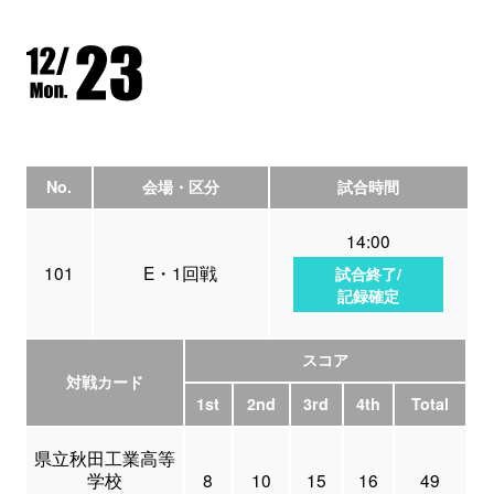
No.
会場・区分
試合時間
14:00
101
E・1回戦
試合終了/
記録確定
スコア
対戦カード
1st
2nd
3rd
4th
Total
県立秋田工業高等
学校
8
10
15
16
49