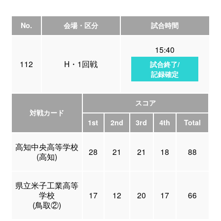
No.
会場・区分
試合時間
15:40
112
H・1回戦
試合終了/
記録確定
スコア
対戦カード
1st
2nd
3rd
4th
Total
高知中央高等学校
28
21
21
18
88
(高知)
県立米子工業高等
学校
17
12
20
17
66
(鳥取②)