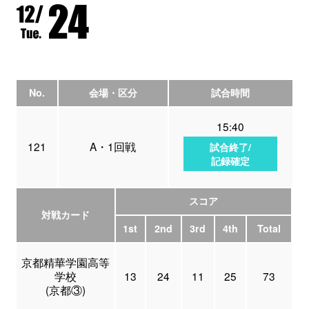
No.
会場・区分
試合時間
15:40
121
A・1回戦
試合終了/
記録確定
スコア
対戦カード
1st
2nd
3rd
4th
Total
京都精華学園高等
学校
13
24
11
25
73
(京都③)