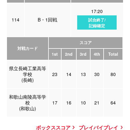
17:20
114
B・1回戦
試合終了/
記録確定
スコア
対戦カード
1st
2nd
3rd
4th
Total
県立長崎工業高等
学校
23
14
13
30
80
(長崎)
和歌山南陵高等学
校
17
16
10
21
64
(和歌山)
ボックススコア
プレイバイプレイ