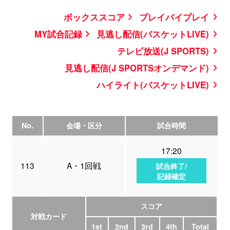
ボックススコア
プレイバイプレイ
MY試合記録
見逃し配信(バスケットLIVE)
テレビ放送(J SPORTS)
見逃し配信(J SPORTSオンデマンド)
ハイライト(バスケットLIVE)
No.
会場・区分
試合時間
17:20
113
A・1回戦
試合終了/
記録確定
スコア
対戦カード
1st
2nd
3rd
4th
Total