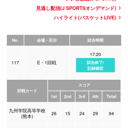
見逃し配信(J SPORTSオンデマンド)
ハイライト(バスケットLIVE)
No.
会場・区分
試合時間
17:20
117
E・1回戦
試合終了/
記録確定
スコア
対戦カード
1st
2nd
3rd
4th
Total
九州学院高等学校
26
15
24
29
94
(熊本)