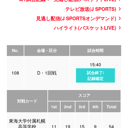
テレビ放送(J SPORTS)
見逃し配信(J SPORTSオンデマンド)
ハイライト(バスケットLIVE)
No.
会場・区分
試合時間
15:40
108
D・1回戦
試合終了/
記録確定
スコア
対戦カード
1st
2nd
3rd
4th
Total
東海大学付属札幌
高等学校
11
19
15
9
54