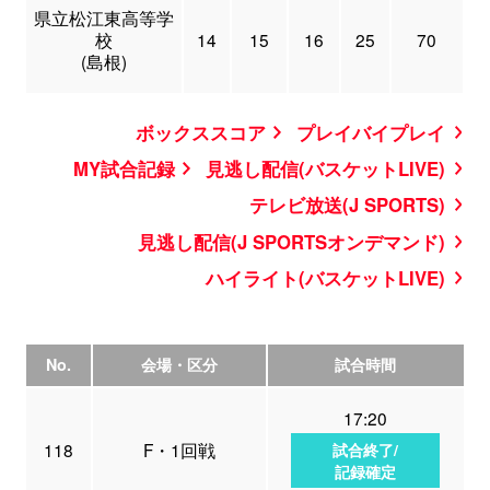
県立松江東高等学
校
14
15
16
25
70
(島根)
ボックススコア
プレイバイプレイ
MY試合記録
見逃し配信(バスケットLIVE)
テレビ放送(J SPORTS)
見逃し配信(J SPORTSオンデマンド)
ハイライト(バスケットLIVE)
No.
会場・区分
試合時間
17:20
118
F・1回戦
試合終了/
記録確定