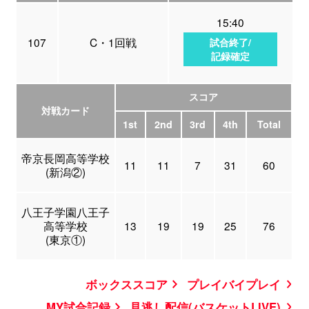
15:40
107
C・1回戦
試合終了/
記録確定
スコア
対戦カード
1st
2nd
3rd
4th
Total
帝京長岡高等学校
11
11
7
31
60
(新潟②)
八王子学園八王子
高等学校
13
19
19
25
76
(東京①)
ボックススコア
プレイバイプレイ
MY試合記録
見逃し配信(バスケットLIVE)