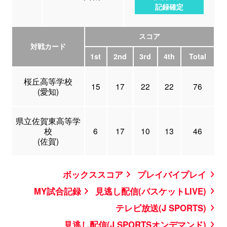
記録確定
スコア
対戦カード
1st
2nd
3rd
4th
Total
桜丘高等学校
15
17
22
22
76
(愛知)
県立佐賀東高等学
校
6
17
10
13
46
(佐賀)
ボックススコア
プレイバイプレイ
MY試合記録
見逃し配信(バスケットLIVE)
テレビ放送(J SPORTS)
見逃し配信(J SPORTSオンデマンド)