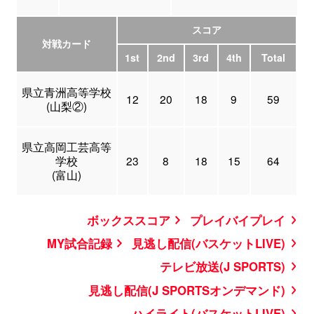
スコア
対戦カード
1st
2nd
3rd
4th
Total
県立青洲高等学校
12
20
18
9
59
(山梨②)
県立高岡工芸高等
学校
23
8
18
15
64
(富山)
ボックススコア
プレイバイプレイ
MY試合記録
見逃し配信(バスケットLIVE)
テレビ放送(J SPORTS)
見逃し配信(J SPORTSオンデマンド)
ハイライト(バスケットLIVE)