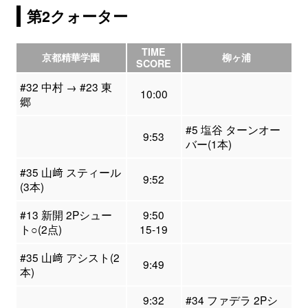
第2クォーター
TIME
京都精華学園
柳ヶ浦
SCORE
#32 中村 → #23 東
10:00
郷
#5 塩谷 ターンオー
9:53
バー(1本)
#35 山﨑 スティール
9:52
(3本)
#13 新開 2Pシュー
9:50
ト○(2点)
15-19
#35 山﨑 アシスト(2
9:49
本)
9:32
#34 ファデラ 2Pシ