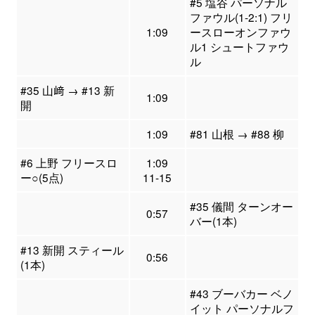
#5 塩谷 パーソナル
ファウル(1-2:1) フリ
1:09
ースローオンファウ
ル1 シュートファウ
ル
#35 山﨑 → #13 新
1:09
開
1:09
#81 山根 → #88 柳
#6 上野 フリースロ
1:09
ー○(5点)
11-15
#35 儀間 ターンオー
0:57
バー(1本)
#13 新開 スティール
0:56
(1本)
#43 ブーバカー ベノ
イット パーソナルフ