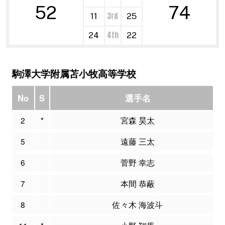
52
74
3rd
11
25
4th
24
22
駒澤大学附属苫小牧高等学校
No
S
選手名
2
*
宮森 昊太
5
遠藤 三太
6
菅野 幸志
7
本間 恭蔽
8
佐々木 海波斗