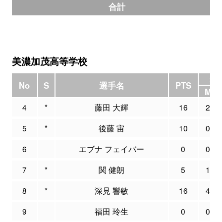
合計
美濃加茂高等学校
3P
No
S
選手名
PTS
M
4
*
藤田 大輝
16
2
5
*
後藤 宙
10
0
6
エブナ フェイバー
0
0
7
*
関 健朗
5
1
8
*
深見 響敏
16
4
9
福田 玲生
0
0