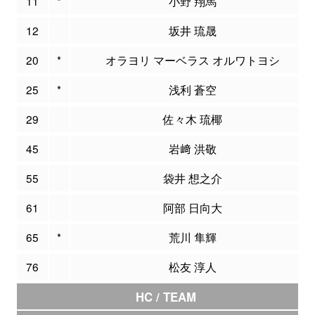
11
*
小野 翔馬
12
坂井 琉晟
20
*
オラヨリ マーベラス オルワトヨシ
25
*
浅利 蒼空
29
佐々木 琉椰
45
岩﨑 洪敬
55
袋井 想之介
61
阿部 日向大
65
*
荒川 隼輝
76
松友 淳人
HC / TEAM