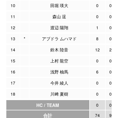
10
田堀 瑛大
0
0
11
森山 逞
0
0
12
渡辺 陽翔
1
0
13
*
アブドラ ムハマド
8
0
14
鈴木 陸音
12
2
15
上村 龍空
0
0
16
浅野 柚馬
6
0
17
今井 綾人
0
0
18
川﨑 夏樹
0
0
HC / TEAM
0
0
合計
74
9