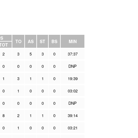
DS
TO
AS
ST
BS
MIN
TOT
2
3
5
3
0
37:37
0
0
0
0
0
DNP
1
3
1
1
0
19:39
0
1
0
0
0
03:02
0
0
0
0
0
DNP
8
2
1
1
0
39:14
0
1
0
0
0
03:21