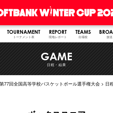
TOURNAMENT
REPORT
TEAMS
BROA
トーナメント表
現地レポート
出場校
放送
GAME
日程・結果
6年度 第77回全国高等学校バスケットボール選手権大会
日