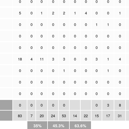
0
0
0
0
0
0
0
0
0
0
5
0
1
2
2
1
4
0
0
1
0
0
0
0
0
0
0
1
1
0
0
0
0
0
0
0
0
0
0
0
0
0
0
0
0
0
0
0
0
0
18
4
11
3
3
0
0
3
1
4
0
0
0
0
1
0
0
0
1
0
0
0
0
0
0
0
0
0
0
0
0
0
0
0
0
0
0
0
0
0
0
0
0
0
0
0
3
8
83
7
20
24
53
14
22
15
17
31
35%
45.3%
63.6%