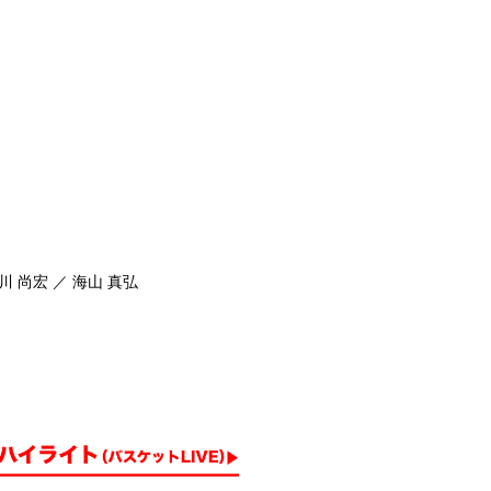
川 尚宏 ／ 海山 真弘