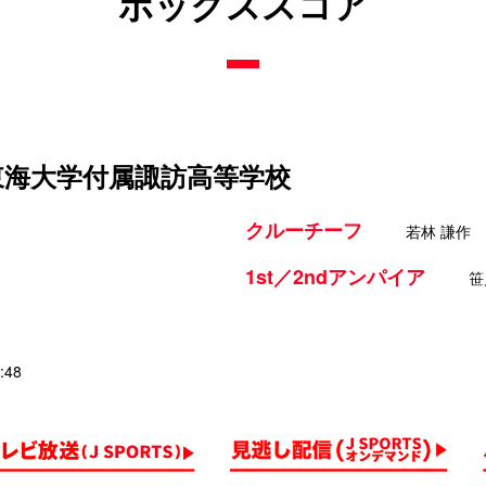
ボックススコア
 東海大学付属諏訪高等学校
クルーチーフ
若林 謙作
1st／2ndアンパイア
笹
:48