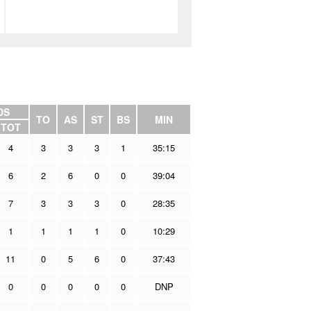
DS
TO
AS
ST
BS
MIN
TOT
4
3
3
3
1
35:15
6
2
6
0
0
39:04
7
3
3
3
0
28:35
1
1
1
1
0
10:29
11
0
5
6
0
37:43
0
0
0
0
0
DNP