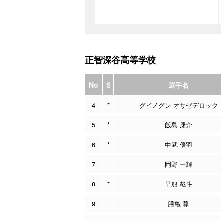
正智深谷高等学校
No
S
選手名
4
*
グビノグン オサゼデロック
5
*
飯島 康介
6
*
中武 優羽
7
岡野 一輝
8
*
早船 哉斗
9
膳亀 尊