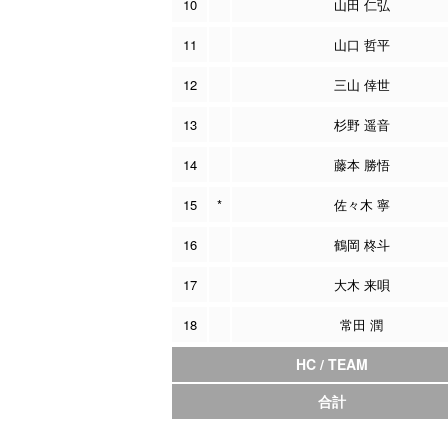
10
山田 仁弘
11
山口 哲平
12
三山 倖世
13
杉野 遥音
14
藤本 勝悟
15
*
佐々木 寧
16
鶴岡 柊斗
17
大木 来唄
18
常田 潤
HC / TEAM
合計