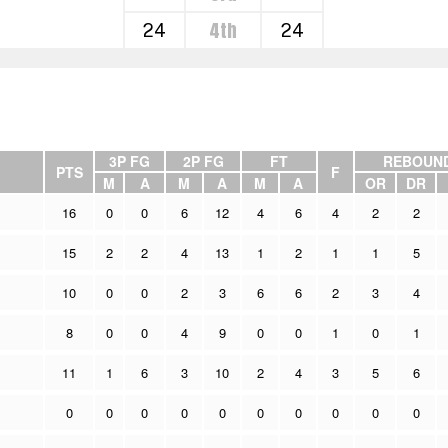
4th
24
24
3P FG
2P FG
FT
REBOUN
PTS
F
M
A
M
A
M
A
OR
DR
16
0
0
6
12
4
6
4
2
2
15
2
2
4
13
1
2
1
1
5
10
0
0
2
3
6
6
2
3
4
8
0
0
4
9
0
0
1
0
1
11
1
6
3
10
2
4
3
5
6
0
0
0
0
0
0
0
0
0
0