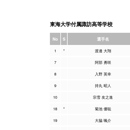
東海大学付属諏訪高等学校
No
S
選手名
1
*
渡邊 大翔
7
阿部 勇咲
8
入野 英幸
9
持丸 昭人
10
宗雪 友之進
18
*
菊池 優聡
19
大脇 颯介