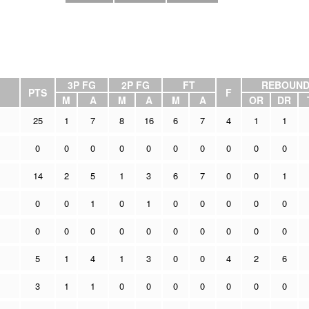
3P FG
2P FG
FT
REBOUN
PTS
F
M
A
M
A
M
A
OR
DR
25
1
7
8
16
6
7
4
1
1
0
0
0
0
0
0
0
0
0
0
14
2
5
1
3
6
7
0
0
1
0
0
1
0
1
0
0
0
0
0
0
0
0
0
0
0
0
0
0
0
5
1
4
1
3
0
0
4
2
6
3
1
1
0
0
0
0
0
0
0