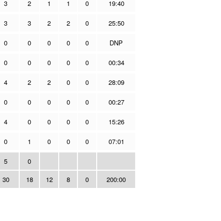
3
2
1
1
0
19:40
3
3
2
2
0
25:50
0
0
0
0
0
DNP
0
0
0
0
0
00:34
4
2
2
0
0
28:09
0
0
0
0
0
00:27
4
0
0
0
0
15:26
0
1
0
0
0
07:01
5
0
30
18
12
8
0
200:00