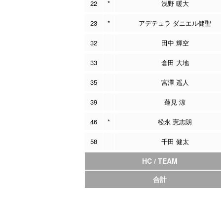
22
*
浅野 暖大
23
*
アデテュラ ダニエル健聖
32
田中 輝空
33
倉田 大地
35
宮澤 遥人
39
蓮見 涼
46
*
松永 憲志朗
58
千田 健太
HC / TEAM
合計