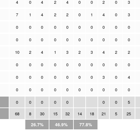
4
0
4
2
4
0
0
2
0
3
7
1
4
2
2
0
1
4
0
3
0
0
0
0
0
0
0
0
0
0
0
0
0
0
0
0
0
0
0
0
10
2
4
1
3
2
3
4
2
2
0
0
0
0
0
0
0
0
0
0
0
0
0
0
0
0
0
3
0
4
0
0
0
0
0
0
0
0
0
0
0
0
0
0
0
0
0
5
68
8
30
15
32
14
18
21
5
25
26.7%
46.9%
77.8%