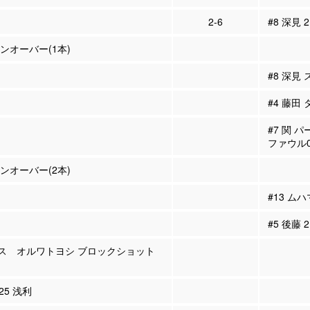
2-6
#8 深見 
ーンオーバー(1本)
#8 深見
#4 藤田
#7 関 
ファウル
ーンオーバー(2本)
#13 ム
#5 後藤
ラス オルワトヨシ ブロックショット
#25 浅利