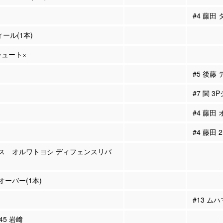
#4 藤田
ィール(1本)
Pシュート×
#5 後藤
#7 関 3
#4 藤田
#4 藤田
ラス オルワトヨシ ディフェンスリバ
ーバー(1本)
#13 ム
#45 岩﨑