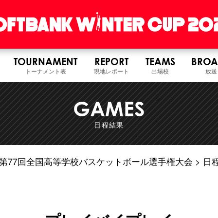
TOURNAMENT
REPORT
TEAMS
BROA
トーナメント表
現地レポート
出場校
放送
GAMES
日程結果
6年度 第77回全国高等学校バスケットボール選手権大会
日