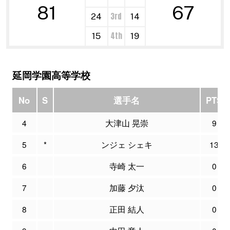
81
67
3rd
24
14
4th
15
19
延岡学園高等学校
No
S
選手名
PTS
4
大津山 晃崇
9
5
*
ンジェ シェキ
13
6
寺崎 太一
0
7
加藤 夕汰
0
8
正田 結人
0