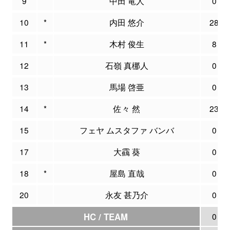
9
中田 竜人
0
10
*
内田 悠介
28
11
*
木村 俊生
8
12
石嶺 真梛人
0
13
馬場 啓亜
0
14
*
佐々 然
23
15
フェヤ ムスタファ バンバ
0
17
大靍 葵
0
18
*
屋島 直哉
0
20
永友 甚乃介
0
HC / TEAM
0