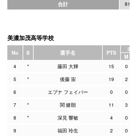
合計
81
美濃加茂高等学校
3P 
No
S
選手名
PTS
M
4
*
藤田 大輝
15
0
5
*
後藤 宙
19
2
6
エブナ フェイバー
0
0
7
*
関 健朗
11
3
8
*
深見 響敏
4
0
9
福田 玲生
2
0