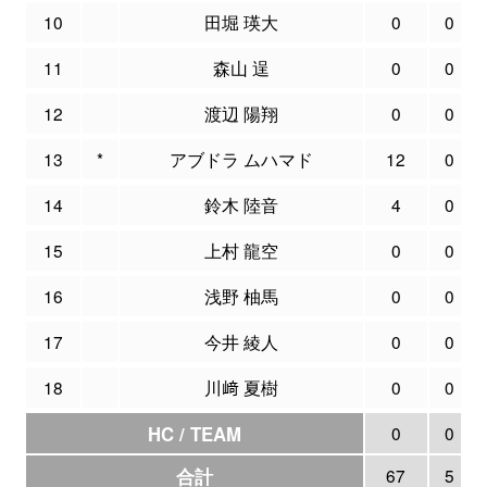
10
田堀 瑛大
0
0
11
森山 逞
0
0
12
渡辺 陽翔
0
0
13
*
アブドラ ムハマド
12
0
14
鈴木 陸音
4
0
15
上村 龍空
0
0
16
浅野 柚馬
0
0
17
今井 綾人
0
0
18
川﨑 夏樹
0
0
HC / TEAM
0
0
合計
67
5