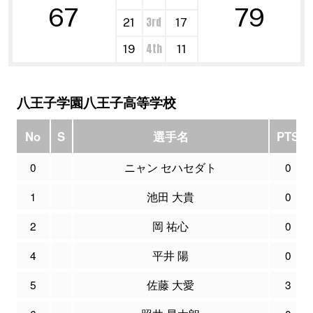
67
79
3rd
21
17
4th
19
11
八王子学園八王子高等学校
No
S
選手名
PTS
0
ニャン セハセダト
0
1
池田 大貴
0
2
岡 祐心
0
4
平井 陽
0
5
佐藤 大愛
3