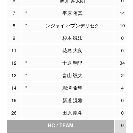
6
照井 昇太朗
0
7
*
平原 侑真
14
8
*
ンジャイ パプンデリセク
10
9
杉本 颯汰
0
11
花島 大良
0
12
*
十返 翔里
34
13
*
畠山 颯大
2
14
*
堀澤 希望
4
19
新道 滉雅
0
26
田原 龍斗
0
HC / TEAM
0