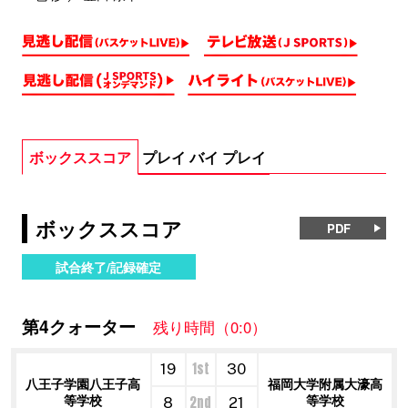
ボックススコア
プレイ バイ プレイ
ボックススコア
PDF
試合終了/記録確定
第4クォーター
残り時間（0:0）
1st
19
30
八王子学園八王子高
福岡大学附属大濠高
等学校
等学校
2nd
8
21