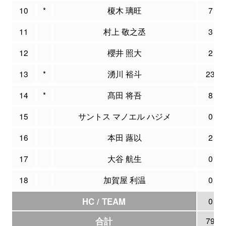
10
*
榎木 璃旺
7
11
村上 敬之丞
3
12
櫻井 照大
2
13
*
湧川 裕斗
23
14
*
髙田 将吾
8
15
サントス マノエル ハジメ
0
16
本田 蕗以
2
17
大谷 航生
0
18
加賀屋 利温
0
HC / TEAM
0
合計
79