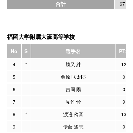
合計
67
福岡大学附属大濠高等学校
No
S
選手名
PTS
4
*
勝又 絆
12
5
栗原 咲太郎
0
6
吉岡 陽
0
7
見竹 怜
9
8
*
渡邉 伶音
13
9
伊藤 遙志
0