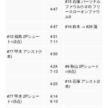
#15 石塚 パーソナル
ファウル(1-2:0) フリ
4:47
ースローオンファウ
ル0
4:47
#16 鈴木 → #26 蒲
#12 福島 2Pシュー
4:31
ト○(2点)
7-11
#77 甲木 アシスト(1
4:30
本)
4:24
#9 秋山 2Pシュート
7-13
○(6点)
#15 石塚 アシスト(2
4:23
本)
#77 甲木 2Pシュー
4:14
ト○(5点)
9-13