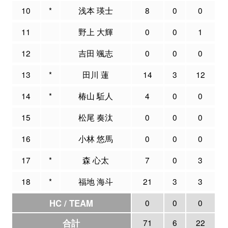
10
*
浅本 瑛士
8
0
0
11
野上 大輝
0
0
1
12
吉田 颯志
0
0
0
13
*
田川 蓮
14
3
12
14
*
椿山 駈人
4
0
0
15
松尾 奏汰
0
0
0
16
小林 悠馬
0
0
0
17
*
森 心太
7
0
3
18
*
福地 海斗
21
3
3
HC / TEAM
0
0
0
合計
71
6
22