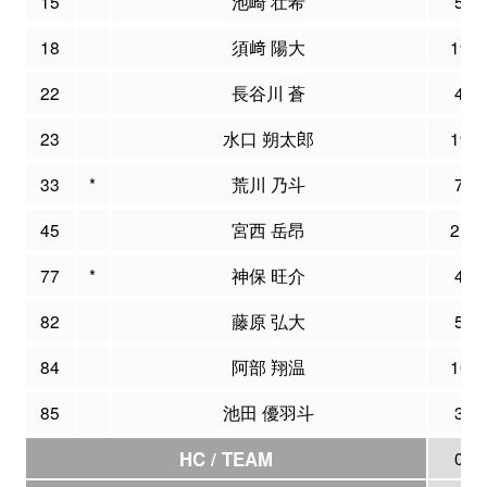
15
池崎 壮希
5
18
須﨑 陽大
19
22
長谷川 蒼
4
23
水口 朔太郎
19
33
*
荒川 乃斗
7
45
宮西 岳昂
21
77
*
神保 旺介
4
82
藤原 弘大
5
84
阿部 翔温
10
85
池田 優羽斗
3
HC / TEAM
0