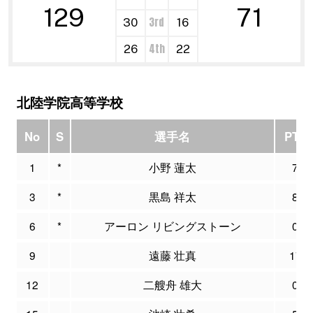
129
71
3rd
30
16
4th
26
22
北陸学院高等学校
No
S
選手名
PTS
1
*
小野 蓮太
7
3
*
黒島 祥太
8
6
*
アーロン リビングストーン
0
9
遠藤 壮真
17
12
二艘舟 雄大
0