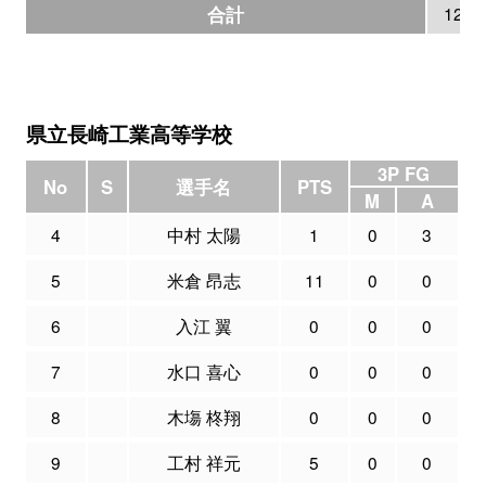
合計
129
県立長崎工業高等学校
3P FG
No
S
選手名
PTS
M
A
4
中村 太陽
1
0
3
5
米倉 昂志
11
0
0
6
入江 翼
0
0
0
7
水口 喜心
0
0
0
8
木塲 柊翔
0
0
0
9
工村 祥元
5
0
0