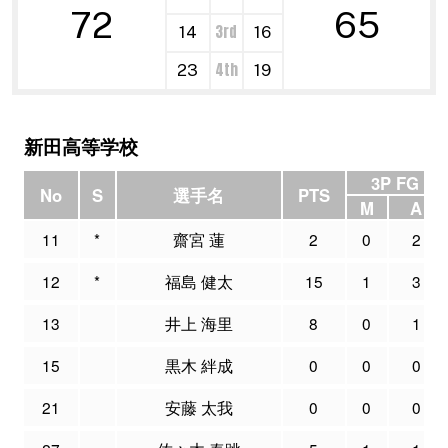
72
65
3rd
14
16
4th
23
19
新田高等学校
3P FG
No
S
選手名
PTS
M
A
11
*
齋宮 蓮
2
0
2
12
*
福島 健太
15
1
3
13
井上 海里
8
0
1
15
黒木 絆成
0
0
0
21
安藤 太我
0
0
0