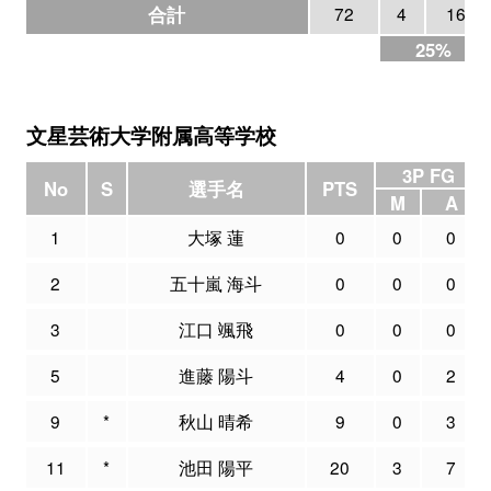
合計
72
4
16
25%
文星芸術大学附属高等学校
3P FG
No
S
選手名
PTS
M
A
1
大塚 蓮
0
0
0
2
五十嵐 海斗
0
0
0
3
江口 颯飛
0
0
0
5
進藤 陽斗
4
0
2
9
*
秋山 晴希
9
0
3
11
*
池田 陽平
20
3
7