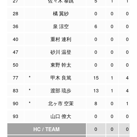
27
佐々木 泰跳
5
1
1
28
橘 翼紗
0
0
0
36
泉 涼空
6
0
0
40
重村 連利
0
0
0
47
砂川 温登
0
0
0
50
東野 幹太
0
0
0
77
*
甲木 良篤
15
1
4
83
*
渡部 琉歩
13
1
4
90
*
北ヶ市 空茉
8
0
1
93
山口 僚大
0
0
0
HC / TEAM
0
0
0