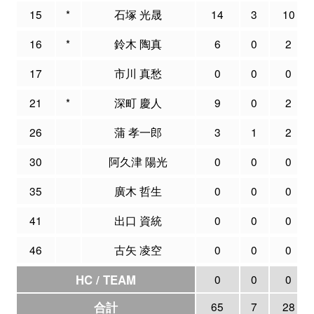
15
*
石塚 光晟
14
3
10
16
*
鈴木 陶真
6
0
2
17
市川 真愁
0
0
0
21
*
深町 慶人
9
0
2
26
蒲 孝一郎
3
1
2
30
阿久津 陽光
0
0
0
35
廣木 哲生
0
0
0
41
出口 資統
0
0
0
46
古矢 凌空
0
0
0
HC / TEAM
0
0
0
合計
65
7
28