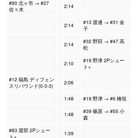
#90 北ヶ市 → #27
2:14
佐々木
#13 渡邊 → #31 金
2:14
子
#32 野田 → #47 高
2:14
松
#19 野津 2Pシュー
2:10
ト×
#12 福島 ディフェン
2:06
スリバウンド(0-3-3)
1:48
#19 野津 → #6 檜垣
#39 篠原 → #55 小
1:48
森
#83 渡部 2Pシュー
1:39
ト×