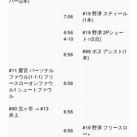
バー(2本)
#19 野津 スティール
7:06
(1本)
6:56
#19 野津 2Pシュー
4-10
ト○(2点)
#99 ボヌ アシスト(1
6:56
本)
#11 齋宮 パーソナル
ファウル(1-1:1) フリ
ースローオンファウ
6:56
ル1 シュートファウ
ル
#90 北ヶ市 → #13
6:56
井上
#19 野津 フリースロ
6:56
ー×