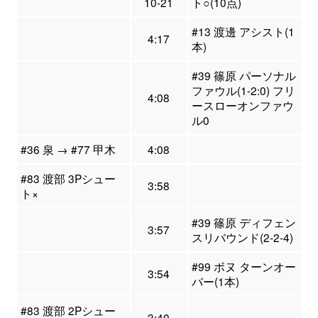
10-21
ト○(10点)
#13 渡邊 アシスト(1
4:17
本)
#39 篠原 パーソナル
ファウル(1-2:0) フリ
4:08
ースローオンファウ
ル0
#36 泉 → #77 甲木
4:08
#83 渡部 3Pシュー
3:58
ト×
#39 篠原 ディフェン
3:57
スリバウンド(2-2-4)
#99 ボヌ ターンオー
3:54
バー(1本)
#83 渡部 2Pシュー
3:40