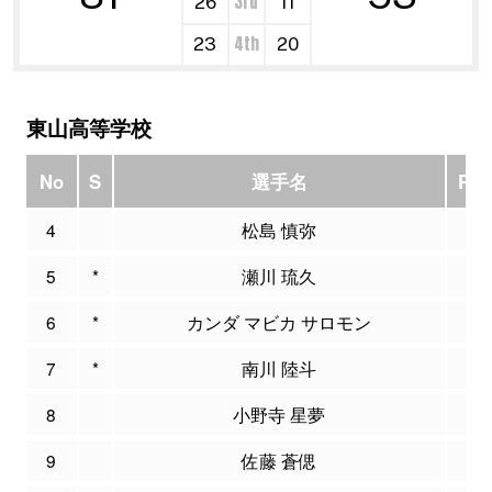
3rd
26
11
4th
23
20
東山高等学校
No
S
選手名
PT
4
松島 慎弥
0
5
*
瀬川 琉久
23
6
*
カンダ マビカ サロモン
5
7
*
南川 陸斗
4
8
小野寺 星夢
8
9
佐藤 蒼偲
0