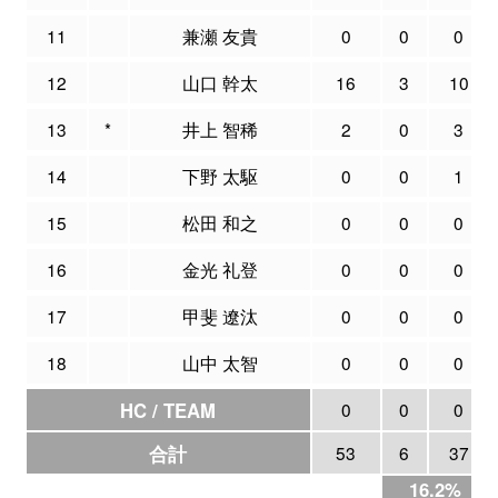
11
兼瀬 友貴
0
0
0
12
山口 幹太
16
3
10
13
*
井上 智稀
2
0
3
14
下野 太駆
0
0
1
15
松田 和之
0
0
0
16
金光 礼登
0
0
0
17
甲斐 遼汰
0
0
0
18
山中 太智
0
0
0
HC / TEAM
0
0
0
合計
53
6
37
16.2%