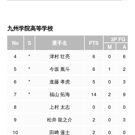
九州学院高等学校
3P FG
No
S
選手名
PTS
M
A
4
*
津村 壮亮
6
0
6
5
*
今坂 胤斗
6
1
2
6
*
進藤 孝虎
5
0
3
7
*
福山 拓海
14
2
9
8
上村 太志
0
0
0
9
松井 龍之介
2
0
3
10
田﨑 蓮士
2
0
0