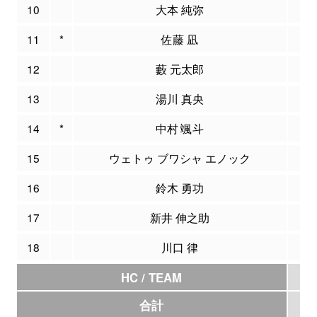
10
大本 純弥
0
11
*
佐藤 凪
11
12
藪 元太郎
6
13
湯川 真央
2
14
*
中村 颯斗
12
15
ウェトゥ ブワシャ エノック
6
16
鈴木 勇功
0
17
新井 伸之助
2
18
川口 律
2
HC / TEAM
0
合計
81