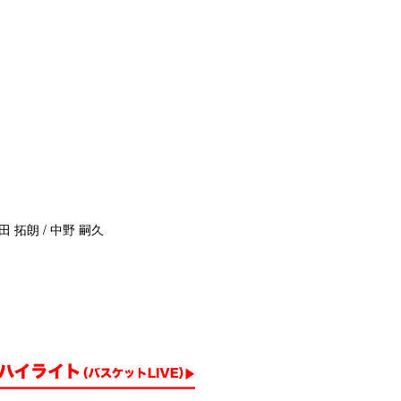
田 拓朗 / 中野 嗣久