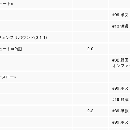
シュート×
#99 ボ
#13 渡邊
フェンスリバウンド(0-1-1)
ュート○(2点)
2-0
#32 野
オンファ
リースロー×
#99 ボ
#19 野津
2-2
#39 篠原
#99 ボヌ