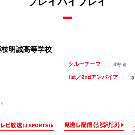
プレイバイプレイ
 藤枝明誠高等学校
クルーチーフ
片寄 達
1st／2ndアンパイア
原
44