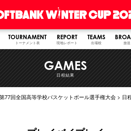
TOURNAMENT
REPORT
TEAMS
BROA
トーナメント表
現地レポート
出場校
放送
GAMES
日程結果
6年度 第77回全国高等学校バスケットボール選手権大会
日