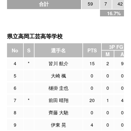
合計
59
7
42
16.7%
県立高岡工芸高等学校
3P FG
No
S
選手名
PTS
M
A
4
*
皆川 航介
15
2
9
5
大崎 楓
0
0
0
6
樋掛 圭也
0
0
0
7
*
前田 晴翔
20
1
4
8
齊藤 大馳
0
0
0
9
伊東 晃
4
0
0