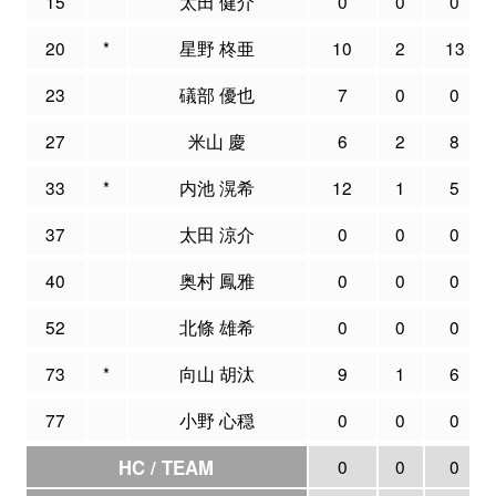
15
太田 健介
0
0
0
20
*
星野 柊亜
10
2
13
23
礒部 優也
7
0
0
27
米山 慶
6
2
8
33
*
内池 滉希
12
1
5
37
太田 涼介
0
0
0
40
奥村 鳳雅
0
0
0
52
北條 雄希
0
0
0
73
*
向山 胡汰
9
1
6
77
小野 心穏
0
0
0
HC / TEAM
0
0
0