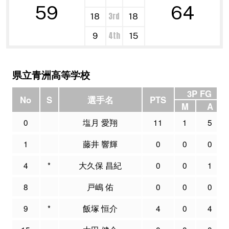
59
64
3rd
18
18
4th
9
15
県立青洲高等学校
3P FG
No
S
選手名
PTS
M
A
0
塩月 愛翔
11
1
5
1
藤井 響輝
0
0
0
4
*
大久保 昌紀
0
0
1
8
戸嶋 佑
0
0
0
9
*
飯塚 恒介
4
0
4