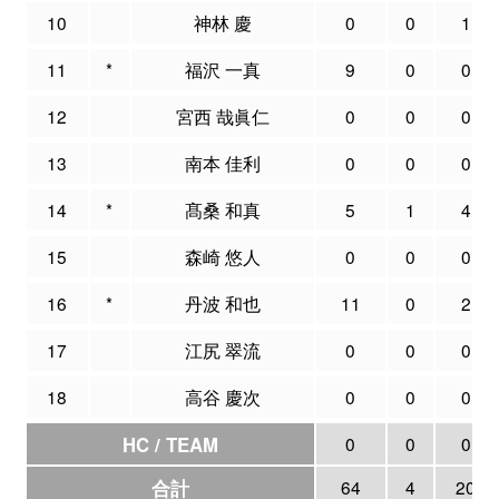
10
神林 慶
0
0
1
11
*
福沢 一真
9
0
0
12
宮西 哉眞仁
0
0
0
13
南本 佳利
0
0
0
14
*
髙桑 和真
5
1
4
15
森崎 悠人
0
0
0
16
*
丹波 和也
11
0
2
17
江尻 翠流
0
0
0
18
高谷 慶次
0
0
0
HC / TEAM
0
0
0
合計
64
4
20