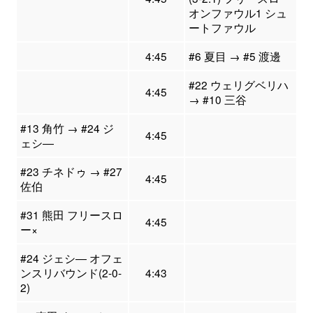
オンファウル1 シュ
ートファウル
4:45
#6 夏目 → #5 渡邊
#22 ウェリグベリハ
4:45
→ #10 三谷
#13 角竹 → #24 ジ
4:45
ェシ―
#23 チネドゥ → #27
4:45
佐伯
#31 熊田 フリースロ
4:45
ー×
#24 ジェシ― オフェ
ンスリバウンド(2-0-
4:43
2)