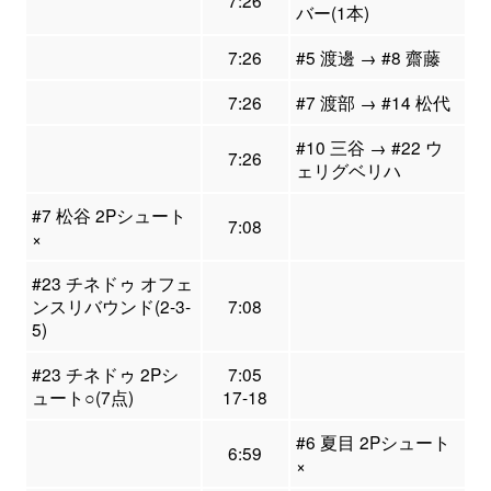
7:26
バー(1本)
7:26
#5 渡邊 → #8 齋藤
7:26
#7 渡部 → #14 松代
#10 三谷 → #22 ウ
7:26
ェリグベリハ
#7 松谷 2Pシュート
7:08
×
#23 チネドゥ オフェ
ンスリバウンド(2-3-
7:08
5)
#23 チネドゥ 2Pシ
7:05
ュート○(7点)
17-18
#6 夏目 2Pシュート
6:59
×