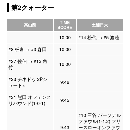
第2クォーター
TIME
高山西
土浦日大
SCORE
10:00
#14 松代 → #5 渡邊
#8 板倉 → #3 森田
10:00
#27 佐伯 → #13 角
10:00
竹
#23 チネドゥ 2Pシ
9:46
ュート×
#31 熊田 オフェンス
9:45
リバウンド(1-0-1)
#10 三谷 パーソナル
ファウル(1-1:2) フリ
9:43
ースローオンファウ