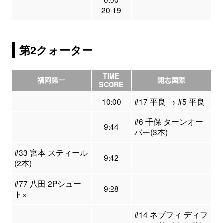
20-19
第2クォーター
TIME
福岡第一
開志国際
SCORE
10:00
#17 平良 → #5 平良
#6 千保 ターンオー
9:44
バー(3本)
#33 宮本 スティール
9:42
(2本)
#77 八田 2Pシュー
9:28
ト×
#14 ネブフィ ディフ