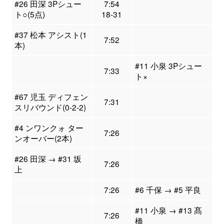
#26 田深 3Pシュー
7:54
ト○(5点)
18-31
#37 松本 アシスト(1
7:52
本)
#11 小泉 3Pシュー
7:33
ト×
#67 児玉 ディフェン
7:31
スリバウンド(0-2-2)
#4 ンワンクォ ター
7:26
ンオーバー(2本)
#26 田深 → #31 坂
7:26
上
7:26
#6 千保 → #5 平良
#11 小泉 → #13 髙
7:26
橋