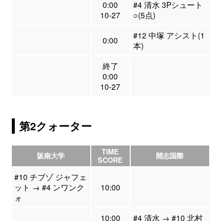
0:00
#4 清水 3Pシュート
10-27
○(5点)
#12 中塚 アシスト(1
0:00
本)
終了
0:00
10-27
第2クォーター
TIME
阪南大学
開志国際
SCORE
#10 チブゾ ジャフェ
ット → #4 ンワンク
10:00
ォ
10:00
#4 清水 → #10 北村