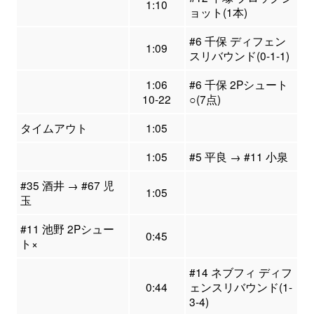
1:10
ョット(1本)
#6 千保 ディフェン
1:09
スリバウンド(0-1-1)
1:06
#6 千保 2Pシュート
10-22
○(7点)
タイムアウト
1:05
1:05
#5 平良 → #11 小泉
#35 酒井 → #67 児
1:05
玉
#11 池野 2Pシュー
0:45
ト×
#14 ネブフィ ディフ
0:44
ェンスリバウンド(1-
3-4)