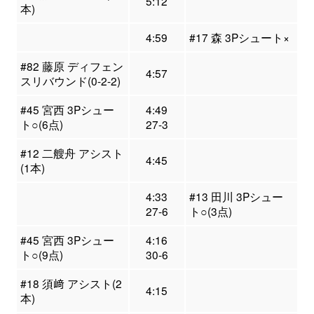
5:12
本)
4:59
#17 森 3Pシュート×
#82 藤原 ディフェン
4:57
スリバウンド(0-2-2)
#45 宮西 3Pシュー
4:49
ト○(6点)
27-3
#12 二艘舟 アシスト
4:45
(1本)
4:33
#13 田川 3Pシュー
27-6
ト○(3点)
#45 宮西 3Pシュー
4:16
ト○(9点)
30-6
#18 須﨑 アシスト(2
4:15
本)