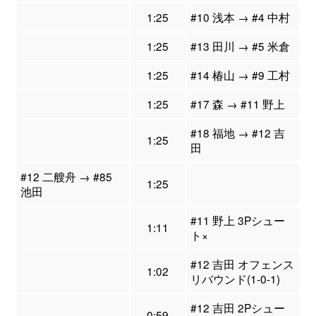
1:25
#10 浅本 → #4 中村
1:25
#13 田川 → #5 米倉
1:25
#14 椿山 → #9 工村
1:25
#17 森 → #11 野上
#18 福地 → #12 吉
1:25
田
#12 二艘舟 → #85
1:25
池田
#11 野上 3Pシュー
1:11
ト×
#12 吉田 オフェンス
1:02
リバウンド(1-0-1)
#12 吉田 2Pシュー
0:59