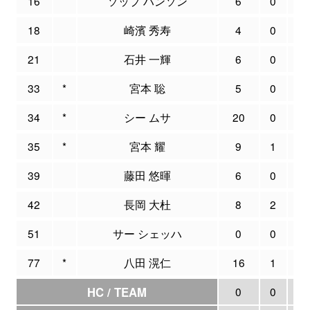
16
ソップ ハンソン
6
0
0
18
崎濱 秀寿
4
0
0
21
石井 一輝
6
0
2
33
*
宮本 聡
5
0
0
34
*
シー ムサ
20
0
0
35
*
宮本 耀
9
1
5
39
藤田 悠暉
6
0
0
42
長岡 大杜
8
2
3
51
サー シェッハ
0
0
0
77
*
八田 滉仁
16
1
5
HC / TEAM
0
0
0