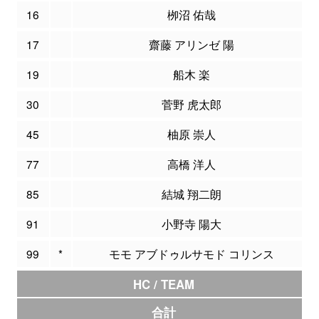
16
栁沼 佑哉
17
齋藤 アリンゼ 陽
19
船木 楽
30
菅野 虎太郎
45
柚原 崇人
77
高橋 洋人
85
結城 翔二朗
91
小野寺 陽大
99
*
モモ アブドゥルサモド コリンス
HC / TEAM
合計