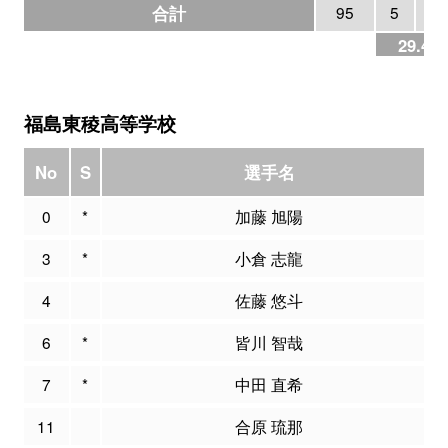
合計
95
5
1
29.4%
福島東稜高等学校
No
S
選手名
0
*
加藤 旭陽
3
*
小倉 志龍
4
佐藤 悠斗
6
*
皆川 智哉
7
*
中田 直希
11
合原 琉那