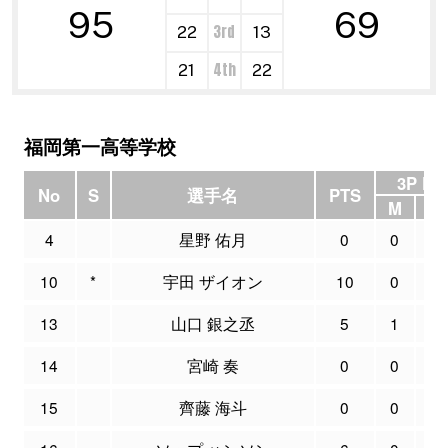
95
69
3rd
22
13
4th
21
22
福岡第一高等学校
3P FG
No
S
選手名
PTS
M
A
4
星野 佑月
0
0
1
10
*
宇田 ザイオン
10
0
0
13
山口 銀之丞
5
1
1
14
宮崎 奏
0
0
0
15
齊藤 海斗
0
0
0