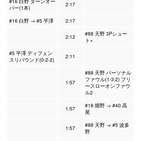
#16 白野 ターンオー
2:17
バー(1本)
#16 白野 → #5 平澤
2:17
#88 天野 3Pシュー
2:12
ト×
#5 平澤 ディフェン
2:11
スリバウンド(0-2-2)
#88 天野 パーソナル
ファウル(1-3:2) フリ
1:57
ースローオンファウ
ル2
#18 畑野 → #40 高
1:57
尾
#88 天野 → #5 波多
1:57
野