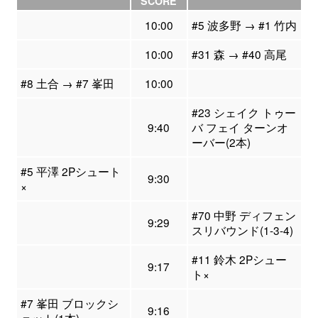
SCORE
10:00
#5 波多野 → #1 竹内
10:00
#31 森 → #40 高尾
#8 土合 → #7 峯田
10:00
#23 シェイク トゥー
9:40
バ フェイ ターンオ
ーバー(2本)
#5 平澤 2Pシュート
9:30
×
#70 中野 ディフェン
9:29
スリバウンド(1-3-4)
#11 鈴木 2Pシュー
9:17
ト×
#7 峯田 ブロックシ
9:16