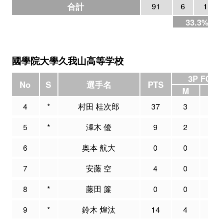
合計
91
6
18
33.3%
國學院大學久我山高等学校
3P FG
No
S
選手名
PTS
M
A
4
*
村田 桂次郎
37
3
9
5
*
澤木 優
9
2
3
6
奥本 航大
0
0
0
7
安藤 空
4
0
0
8
*
藤田 簾
0
0
0
9
*
鈴木 煌汰
14
4
16