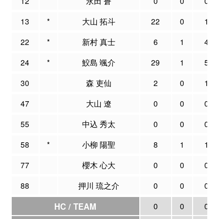
12
永田 蒼
0
0
0
13
*
大山 拓斗
22
0
1
22
*
新村 真士
6
1
4
24
*
鮫島 颯介
29
1
5
30
森 吏仙
2
0
1
47
大山 遼
0
0
0
55
中込 秀太
0
0
0
58
*
小柳 陽聖
8
1
1
77
櫻木 心大
0
0
0
88
押川 琉之介
0
0
0
HC / TEAM
0
0
0