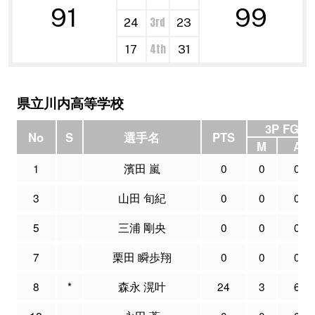
91
99
3rd
24
23
4th
17
31
県立川内高等学校
3P FG
No
S
選手名
PTS
M
A
1
濱田 嵐
0
0
0
3
山田 旬紀
0
0
0
5
三浦 剛央
0
0
0
7
栗田 瞬歩翔
0
0
0
8
*
森永 滉叶
24
3
6