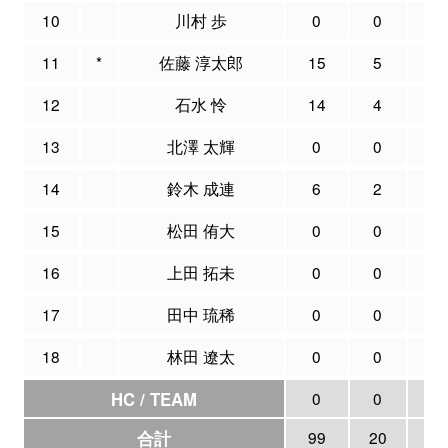
10
川村 歩
0
0
0
11
*
佐藤 淳太郎
15
5
9
12
石水 怜
14
4
9
13
北澤 太輝
0
0
0
14
鈴木 成連
6
2
2
15
松田 侑大
0
0
0
16
上田 拓未
0
0
0
17
田中 琉稀
0
0
0
18
林田 遼太
0
0
0
HC / TEAM
0
0
0
合計
99
20
48