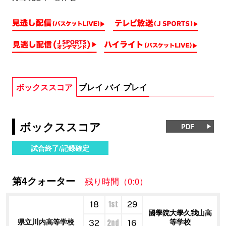
ボックススコア
プレイ バイ プレイ
ボックススコア
PDF
試合終了/記録確定
第4クォーター
残り時間（0:0）
1st
18
29
國學院大學久我山高
県立川内高等学校
等学校
2nd
32
16