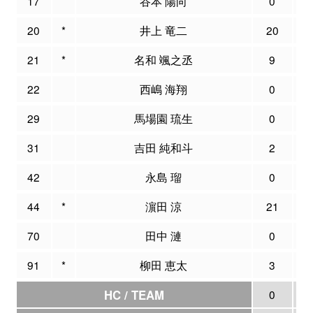
17
谷本 陽向
0
0
20
*
井上 竜二
20
2
21
*
名和 颯之丞
9
1
22
西嶋 海翔
0
0
29
馬場園 琉生
0
0
31
吉田 純和斗
2
0
42
永島 瑠
0
0
44
*
濵田 涼
21
3
70
田中 漣
0
0
91
*
柳田 恵太
3
0
HC / TEAM
0
0