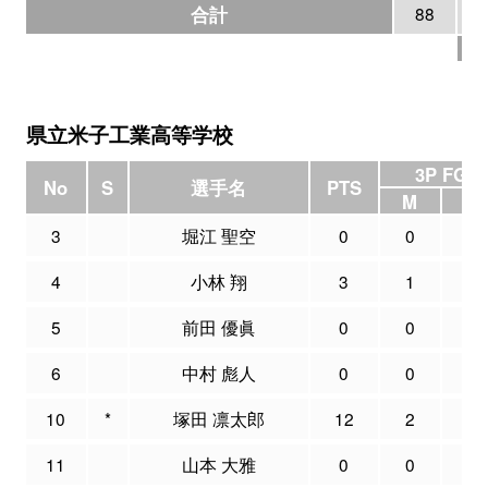
合計
88
7
県立米子工業高等学校
3P FG
No
S
選手名
PTS
M
A
3
堀江 聖空
0
0
0
4
小林 翔
3
1
5
5
前田 優眞
0
0
0
6
中村 彪人
0
0
0
10
*
塚田 凛太郎
12
2
6
11
山本 大雅
0
0
0