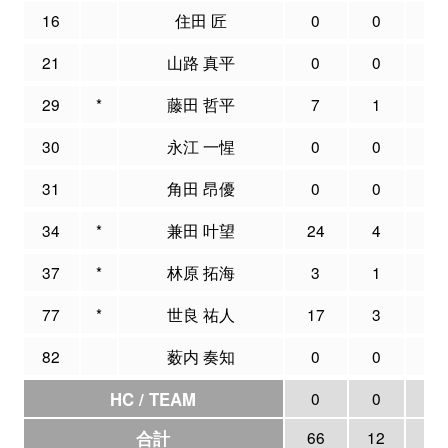
16
住田 匠
0
0
0
21
山路 真平
0
0
0
29
*
藤田 哲平
7
1
7
30
永江 一惺
0
0
0
31
角田 昂優
0
0
0
34
*
兼田 叶望
24
4
11
37
*
林原 拓海
3
1
6
77
*
世良 祐人
17
3
5
82
薮内 奏知
0
0
0
HC / TEAM
0
0
0
合計
66
12
40