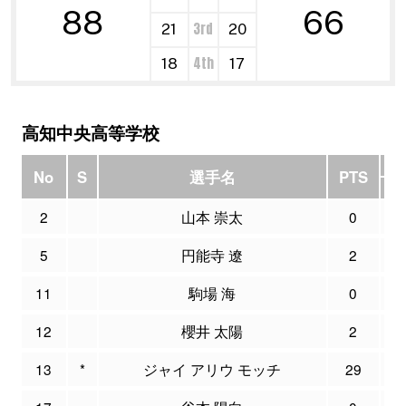
88
66
3rd
21
20
4th
18
17
高知中央高等学校
No
S
選手名
PTS
M
2
山本 崇太
0
0
5
円能寺 遼
2
0
11
駒場 海
0
0
12
櫻井 太陽
2
0
13
*
ジャイ アリウ モッチ
29
1