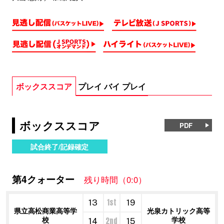
ボックススコア
プレイ バイ プレイ
ボックススコア
PDF
試合終了/記録確定
第4クォーター
残り時間（0:0）
1st
13
19
県立高松商業高等学
光泉カトリック高等
校
学校
2nd
14
15