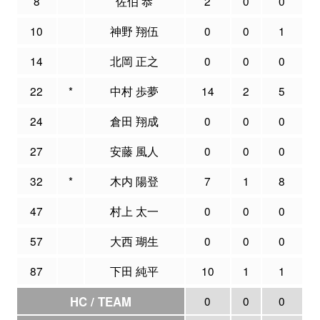
8
佐伯 恭
2
0
0
10
神野 翔伍
0
0
1
14
北岡 正之
0
0
0
22
*
中村 歩夢
14
2
5
24
倉田 翔成
0
0
0
27
安藤 風人
0
0
0
32
*
木内 陽登
7
1
8
47
村上 太一
0
0
0
57
大西 瑚生
0
0
0
87
下田 純平
10
1
1
HC / TEAM
0
0
0