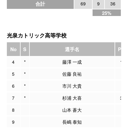
合計
69
9
36
25%
光泉カトリック高等学校
No
S
選手名
PTS
4
*
藤澤 一成
13
5
*
佐藤 良祐
8
6
*
市川 大貴
4
7
*
杉浦 大喜
30
8
山本 蒼大
2
9
長嶋 泰知
0