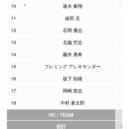
10
*
速水 奏翔
10
11
綾田 圭
6
12
石岡 優志
0
13
北脇 空志
0
14
藤井 勇希
0
15
フレミング アレキサンダー
4
16
坂下 拓瞳
0
17
岡崎 悠志
0
18
中村 蒼太郎
0
HC / TEAM
0
合計
77