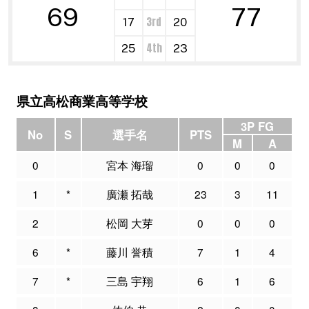
69
77
3rd
17
20
4th
25
23
県立高松商業高等学校
3P FG
No
S
選手名
PTS
M
A
0
宮本 海瑠
0
0
0
1
*
廣瀬 拓哉
23
3
11
2
松岡 大芽
0
0
0
6
*
藤川 誉積
7
1
4
7
*
三島 宇翔
6
1
6