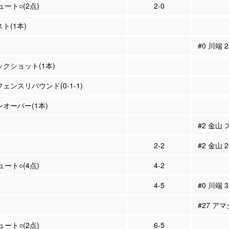
ュート○(2点)
2-0
スト(1本)
#0 川端
ックショット(1本)
フェンスリバウンド(0-1-1)
ンオーバー(1本)
#2 金山
2-2
#2 金山 
ュート○(4点)
4-2
4-5
#0 川端 
#27 ア
ュート○(2点)
6-5