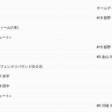
チームディ
#15 荻
ティール(1本)
シュート×
#15 荻
#2 金山
ィフェンスリバウンド(0-2-2)
#7 井手
#8 田中
シュート×
#0 川端