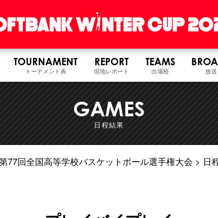
TOURNAMENT
REPORT
TEAMS
BROA
トーナメント表
現地レポート
出場校
放送
GAMES
日程結果
6年度 第77回全国高等学校バスケットボール選手権大会
日