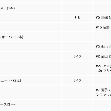
シスト(1本)
6-8
#0 川端 
#15 荻野
ンオーバー(2本)
#2 金山
6-10
#2 金山 
#27 ア
1:0) 
シュート○(2点)
8-10
#7 蓑手
ンファウ
リースロー×