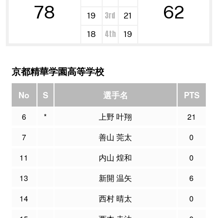
78
62
3rd
19
21
4th
18
19
京都精華学園高等学校
No
S
選手名
PTS
6
*
上野 叶翔
21
7
善山 莞太
0
11
内山 煌和
0
13
新開 温矢
6
14
西村 晴太
0