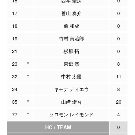
15
西本 圭汰
0
17
善山 奏介
0
18
前 和成
0
19
竹村 寅治郎
0
21
杉原 拓
0
23
*
東郷 然
8
32
*
中村 太優
11
34
キモナ ディエウ
8
35
*
山﨑 燦吾
20
77
*
ソロモン レイモンド
4
HC / TEAM
0