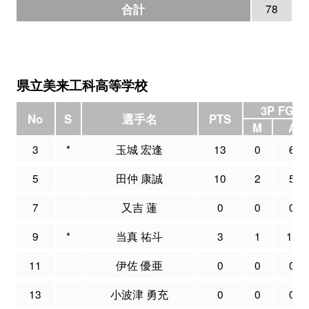
合計
78
県立美来工科高等学校
3P FG
No
S
選手名
PTS
M
A
3
*
玉城 宏逢
13
0
6
5
田仲 康誠
10
2
5
7
又吉 蓮
0
0
0
9
*
当真 祐斗
3
1
12
11
伊佐 優亜
0
0
0
13
小波津 勇充
0
0
0