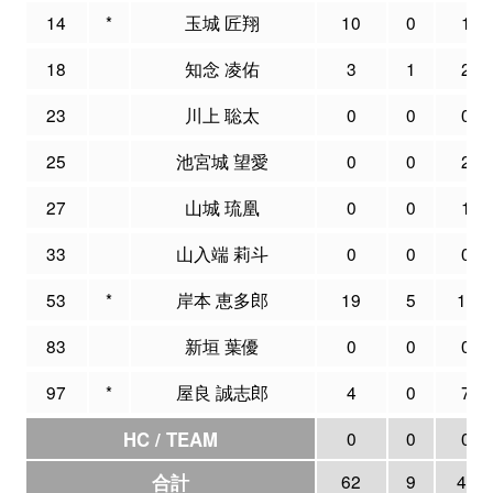
14
*
玉城 匠翔
10
0
1
18
知念 凌佑
3
1
2
23
川上 聡太
0
0
0
25
池宮城 望愛
0
0
2
27
山城 琉凰
0
0
1
33
山入端 莉斗
0
0
0
53
*
岸本 恵多郎
19
5
12
83
新垣 葉優
0
0
0
97
*
屋良 誠志郎
4
0
7
HC / TEAM
0
0
0
合計
62
9
48