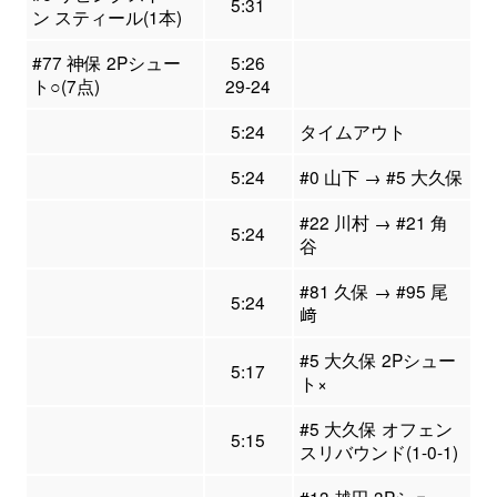
5:31
ン スティール(1本)
#77 神保 2Pシュー
5:26
ト○(7点)
29-24
5:24
タイムアウト
5:24
#0 山下 → #5 大久保
#22 川村 → #21 角
5:24
谷
#81 久保 → #95 尾
5:24
﨑
#5 大久保 2Pシュー
5:17
ト×
#5 大久保 オフェン
5:15
スリバウンド(1-0-1)