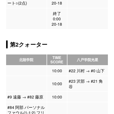
ート○(2点)
20-18
終了
0:00
20-18
第2クォーター
TIME
北陸学院
八戸学院光星
SCORE
10:00
#22 川村 → #0 山下
#23 沢部 → #21 角
10:00
谷
#9 遠藤 → #82 藤原
10:00
#84 阿部 パーソナル
ファウル(1-1:2) フリ