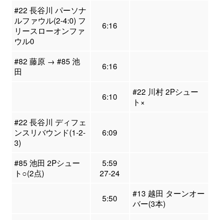
#22 長谷川 パーソナ
ルファウル(2-4:0) フ
6:16
リースローオンファ
ウル0
#82 藤原 → #85 池
6:16
田
#22 川村 2Pシュー
6:10
ト×
#22 長谷川 ディフェ
ンスリバウンド(1-2-
6:09
3)
#85 池田 2Pシュー
5:59
ト○(2点)
27-24
#13 越田 ターンオー
5:50
バー(3本)