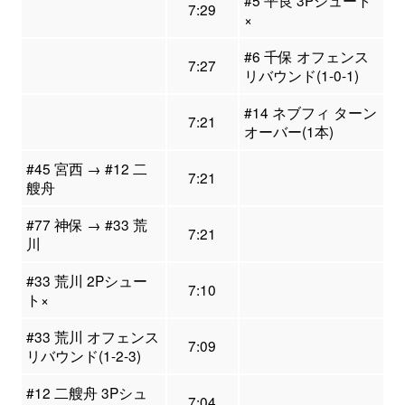
#5 平良 3Pシュート
7:29
×
#6 千保 オフェンス
7:27
リバウンド(1-0-1)
#14 ネブフィ ターン
7:21
オーバー(1本)
#45 宮西 → #12 二
7:21
艘舟
#77 神保 → #33 荒
7:21
川
#33 荒川 2Pシュー
7:10
ト×
#33 荒川 オフェンス
7:09
リバウンド(1-2-3)
#12 二艘舟 3Pシュ
7:04