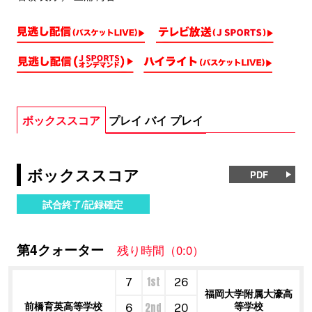
ボックススコア
プレイ バイ プレイ
ボックススコア
PDF
試合終了/記録確定
第4クォーター
残り時間（0:0）
1st
7
26
福岡大学附属大濠高
前橋育英高等学校
等学校
2nd
6
20