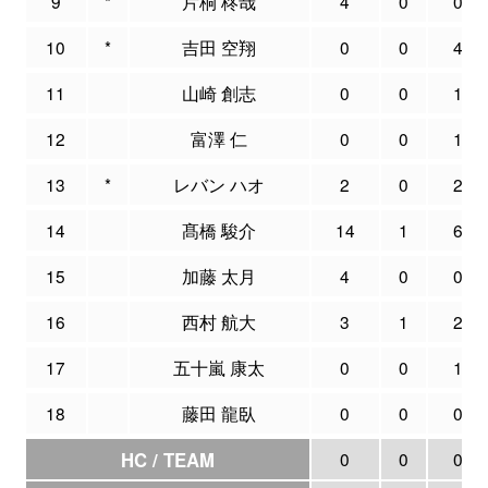
9
*
片桐 柊哉
4
0
0
10
*
吉田 空翔
0
0
4
11
山崎 創志
0
0
1
12
富澤 仁
0
0
1
13
*
レバン ハオ
2
0
2
14
髙橋 駿介
14
1
6
15
加藤 太月
4
0
0
16
西村 航大
3
1
2
17
五十嵐 康太
0
0
1
18
藤田 龍臥
0
0
0
HC / TEAM
0
0
0