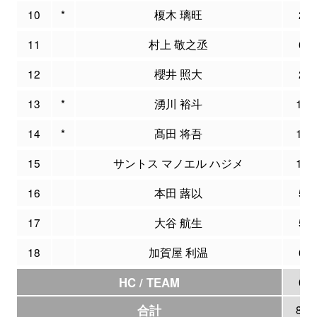
10
*
榎木 璃旺
2
11
村上 敬之丞
6
12
櫻井 照大
2
13
*
湧川 裕斗
10
14
*
髙田 将吾
12
15
サントス マノエル ハジメ
10
16
本田 蕗以
5
17
大谷 航生
5
18
加賀屋 利温
6
HC / TEAM
0
合計
89