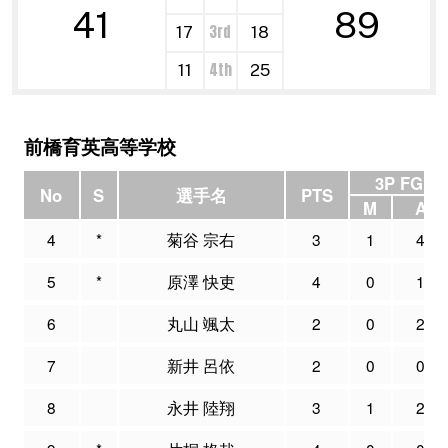
41
89
3rd
17
18
4th
11
25
前橋育英高等学校
3P FG
No
S
選手名
PTS
M
A
4
*
菊谷 宗右
3
1
4
5
*
原澤 快吏
4
0
1
6
丸山 颯太
2
0
2
7
新井 呂依
2
0
0
8
永井 陸翔
3
1
2