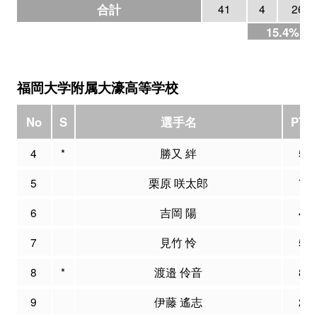
合計
41
4
26
15.4%
福岡大学附属大濠高等学校
No
S
選手名
PTS
4
*
勝又 絆
5
5
栗原 咲太郎
7
6
吉岡 陽
4
7
見竹 怜
5
8
*
渡邉 伶音
8
9
伊藤 遙志
2