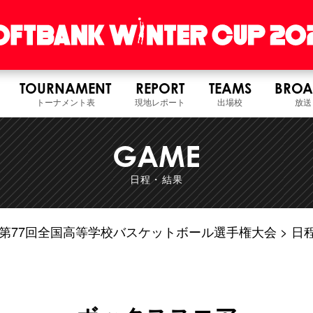
TOURNAMENT
REPORT
TEAMS
BROA
トーナメント表
現地レポート
出場校
放送
GAME
日程・結果
6年度 第77回全国高等学校バスケットボール選手権大会
日