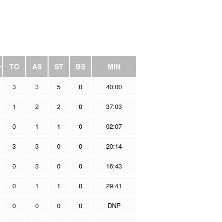
TO
AS
ST
BS
MIN
3
3
5
0
40:00
1
2
2
0
37:03
0
1
1
0
02:07
3
3
0
0
20:14
0
3
0
0
16:43
0
1
1
0
29:41
0
0
0
0
DNP