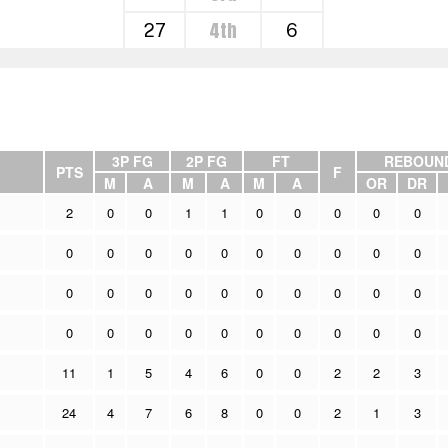
4th
27
6
3P FG
2P FG
FT
REBOUN
PTS
F
M
A
M
A
M
A
OR
DR
2
0
0
1
1
0
0
0
0
0
0
0
0
0
0
0
0
0
0
0
0
0
0
0
0
0
0
0
0
0
0
0
0
0
0
0
0
0
0
0
11
1
5
4
6
0
0
2
2
3
24
4
7
6
8
0
0
2
1
3