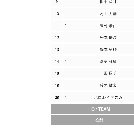
9
田中 碧月
10
村上 力基
11
*
豊村 豪仁
12
松本 優汰
13
梅本 笑獅
14
*
新美 鯉星
16
小田 昂明
18
鈴木 敏太
28
*
ハロルド アズカ
HC / TEAM
合計