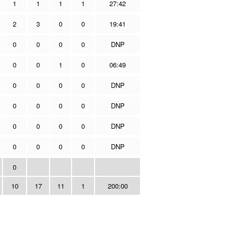
1
1
1
1
27:42
2
3
0
0
19:41
0
0
0
0
DNP
0
0
1
0
06:49
0
0
0
0
DNP
0
0
0
0
DNP
0
0
0
0
DNP
0
0
0
0
DNP
0
10
17
11
1
200:00