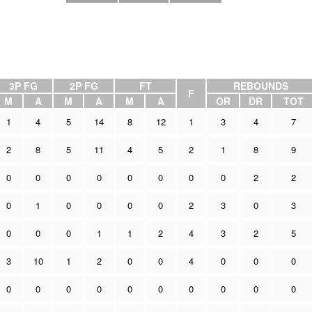
3P FG
2P FG
FT
REBOUNDS
F
M
A
M
A
M
A
OR
DR
TOT
1
4
5
14
8
12
1
3
4
7
2
8
5
11
4
5
2
1
8
9
0
0
0
0
0
0
0
0
2
2
0
1
0
0
0
0
2
3
0
3
0
0
0
1
1
2
4
3
2
5
3
10
1
2
0
0
4
0
0
0
0
0
0
0
0
0
0
0
0
0