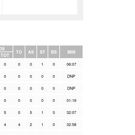
DS
TO
AS
ST
BS
MIN
TOT
0
0
0
1
0
06:07
0
0
0
0
0
DNP
0
0
0
0
0
DNP
0
0
0
0
0
01:19
5
0
5
1
0
32:07
4
4
2
1
0
32:58