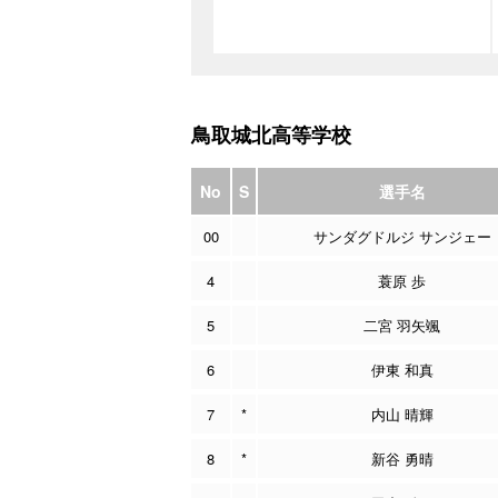
鳥取城北高等学校
No
S
選手名
00
サンダグドルジ サンジェー
4
蓑原 歩
5
二宮 羽矢颯
6
伊東 和真
7
*
内山 晴輝
8
*
新谷 勇晴