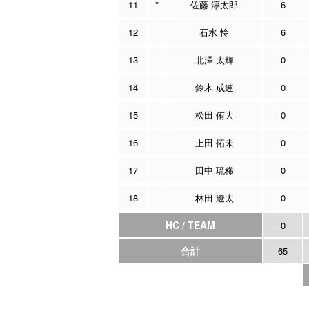
11
*
佐藤 淳太郎
6
12
石水 怜
6
13
北澤 太輝
0
14
鈴木 成連
0
15
松田 侑大
0
16
上田 拓未
0
17
田中 琉稀
0
18
林田 遼太
0
HC / TEAM
0
合計
65