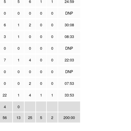
5
5
6
1
1
24:59
0
0
0
0
0
DNP
6
1
2
0
0
30:08
3
1
0
0
0
08:33
0
0
0
0
0
DNP
7
1
4
0
0
22:03
0
0
0
0
0
DNP
0
0
2
0
0
07:53
22
1
4
1
1
33:53
4
0
56
13
25
5
2
200:00