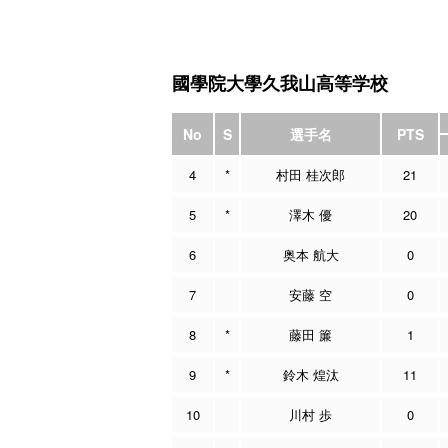
國學院大學久我山高等学校
No
S
選手名
PTS
4
*
村田 桂次郎
21
5
*
澤木 優
20
6
奥本 航大
0
7
安藤 空
0
8
*
藤田 簾
1
9
*
鈴木 煌汰
11
10
川村 歩
0