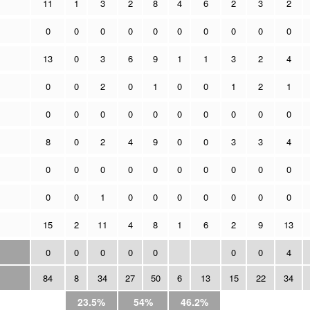
11
1
3
2
8
4
6
2
3
2
0
0
0
0
0
0
0
0
0
0
13
0
3
6
9
1
1
3
2
4
0
0
2
0
1
0
0
1
2
1
0
0
0
0
0
0
0
0
0
0
8
0
2
4
9
0
0
3
3
4
0
0
0
0
0
0
0
0
0
0
0
0
1
0
0
0
0
0
0
0
15
2
11
4
8
1
6
2
9
13
0
0
0
0
0
0
0
4
84
8
34
27
50
6
13
15
22
34
23.5%
54%
46.2%