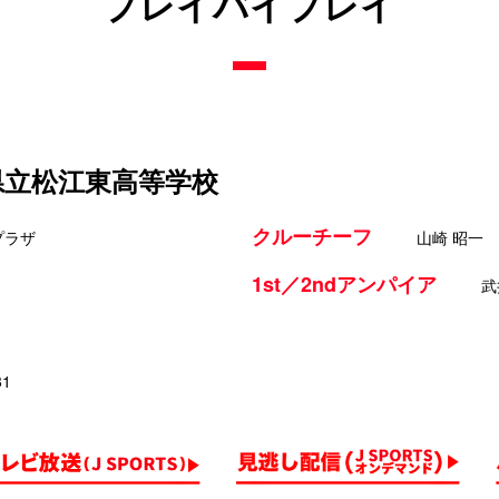
プレイバイプレイ
 県立松江東高等学校
クルーチーフ
プラザ
山崎 昭一
1st／2ndアンパイア
武
31