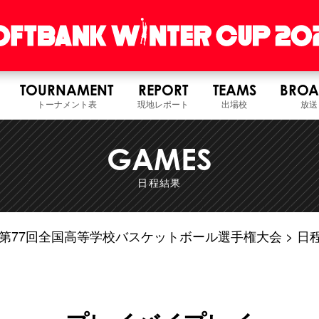
TOURNAMENT
REPORT
TEAMS
BROA
トーナメント表
現地レポート
出場校
放送
GAMES
日程結果
6年度 第77回全国高等学校バスケットボール選手権大会
日