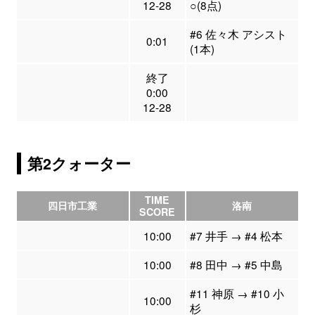
12-28
○(8点)
#6 佐々木 アシスト
0:01
(1本)
終了
0:00
12-28
第2クォーター
TIME
四日市工業
洛南
SCORE
10:00
#7 井手 → #4 松本
10:00
#8 田中 → #5 中島
#11 神原 → #10 小
10:00
杉