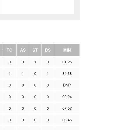
TO
AS
ST
BS
MIN
0
0
1
0
01:25
1
1
0
1
34:38
0
0
0
0
DNP
0
0
0
0
02:24
0
0
0
0
07:07
0
0
0
0
00:45