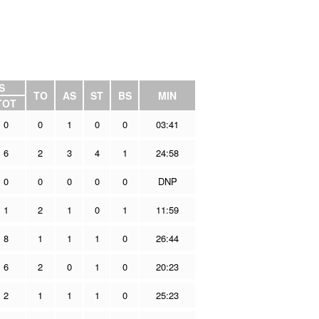
S
TO
AS
ST
BS
MIN
TOT
0
0
1
0
0
03:41
6
2
3
4
1
24:58
0
0
0
0
0
DNP
1
2
1
0
1
11:59
8
1
1
1
0
26:44
6
2
0
1
0
20:23
2
1
1
1
0
25:23