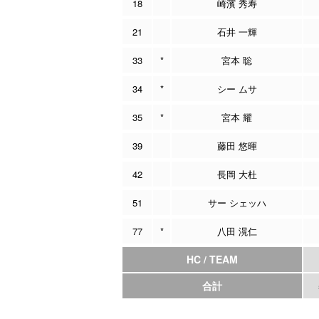
18
崎濱 秀寿
21
石井 一輝
33
*
宮本 聡
34
*
シー ムサ
35
*
宮本 耀
39
藤田 悠暉
42
長岡 大杜
51
サー シェッハ
77
*
八田 滉仁
HC / TEAM
合計