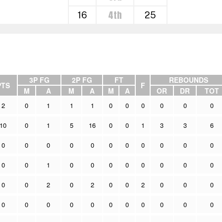
4th
16
25
3P FG
2P FG
FT
REBOUNDS
PTS
F
M
A
M
A
M
A
OR
DR
TOT
2
0
1
1
1
0
0
0
0
0
0
10
0
1
5
16
0
0
1
3
3
6
0
0
0
0
0
0
0
0
0
0
0
0
0
1
0
0
0
0
0
0
0
0
0
0
2
0
2
0
0
2
0
0
0
0
0
0
0
0
0
0
0
0
0
0