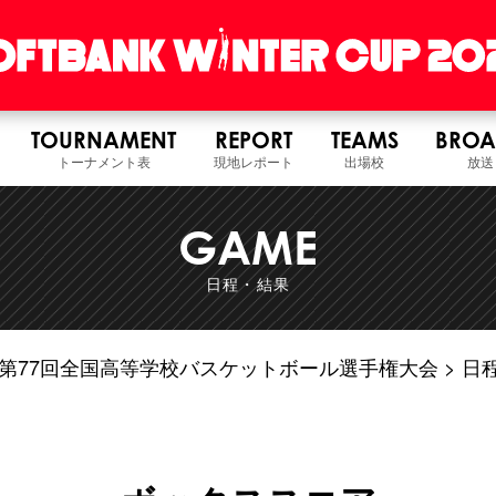
TOURNAMENT
REPORT
TEAMS
BROA
トーナメント表
現地レポート
出場校
放送
GAME
日程・結果
6年度 第77回全国高等学校バスケットボール選手権大会
日