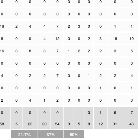
0
0
0
0
0
0
0
0
0
0
0
0
0
0
0
0
0
0
0
0
0
0
16
2
4
4
7
2
3
0
0
1
1
8
0
0
4
12
0
0
2
3
16
19
16
3
8
3
7
1
2
2
2
3
5
0
0
0
0
0
0
0
0
0
0
0
4
0
2
2
7
0
0
1
2
2
4
0
0
0
0
0
0
0
0
1
0
1
2
0
4
1
2
0
0
0
0
0
0
0
0
0
0
0
0
1
6
7
58
5
23
20
54
3
5
8
12
31
43
21.7%
37%
60%