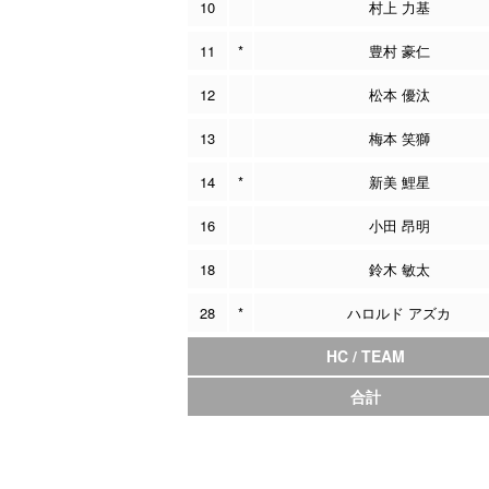
10
村上 力基
11
*
豊村 豪仁
12
松本 優汰
13
梅本 笑獅
14
*
新美 鯉星
16
小田 昂明
18
鈴木 敏太
28
*
ハロルド アズカ
HC / TEAM
合計