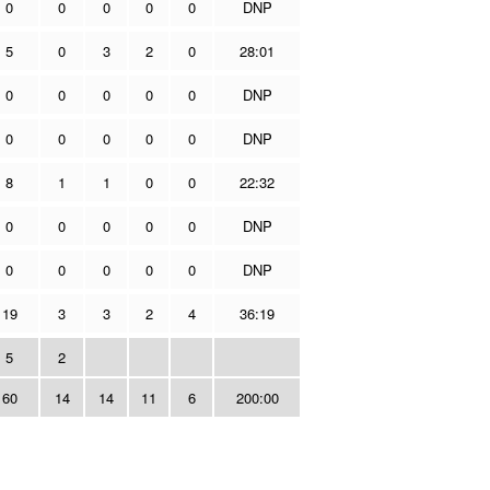
0
0
0
0
0
DNP
5
0
3
2
0
28:01
0
0
0
0
0
DNP
0
0
0
0
0
DNP
8
1
1
0
0
22:32
0
0
0
0
0
DNP
0
0
0
0
0
DNP
19
3
3
2
4
36:19
5
2
60
14
14
11
6
200:00