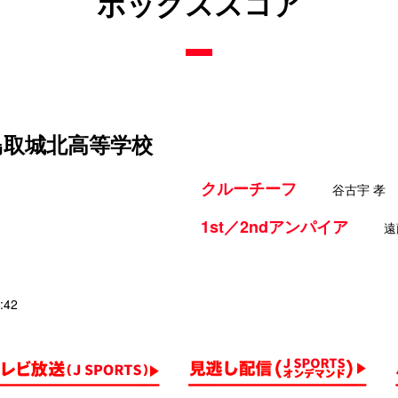
ボックススコア
 鳥取城北高等学校
クルーチーフ
谷古宇 孝
1st／2ndアンパイア
遠
:42