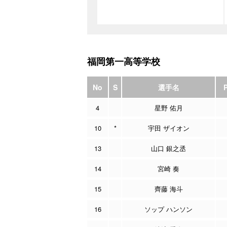
福岡第一高等学校
No
S
選手名
4
星野 佑月
10
*
宇田 ザイオン
13
山口 銀之丞
14
宮崎 奏
15
齊藤 海斗
16
ソップ ハンソン