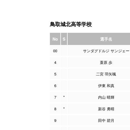
鳥取城北高等学校
No
S
選手名
00
サンダグドルジ サンジェー
4
蓑原 歩
5
二宮 羽矢颯
6
伊東 和真
7
*
内山 晴輝
8
*
新谷 勇晴
9
田中 碧月