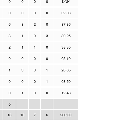
0
0
0
0
DNP
0
0
0
0
02:03
6
3
2
0
37:36
3
1
0
3
30:25
2
1
1
0
38:35
0
0
0
0
03:19
1
3
3
1
20:05
0
0
0
1
08:50
0
1
0
0
12:48
0
13
10
7
6
200:00