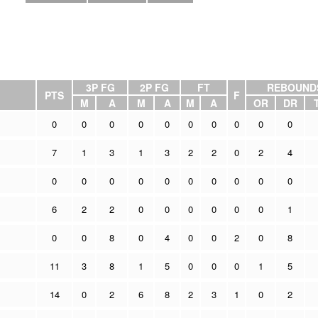
3P FG
2P FG
FT
REBOUND
PTS
F
M
A
M
A
M
A
OR
DR
0
0
0
0
0
0
0
0
0
0
7
1
3
1
3
2
2
0
2
4
0
0
0
0
0
0
0
0
0
0
6
2
2
0
0
0
0
0
0
1
0
0
8
0
4
0
0
2
0
8
11
3
8
1
5
0
0
0
1
5
14
0
2
6
8
2
3
1
0
2