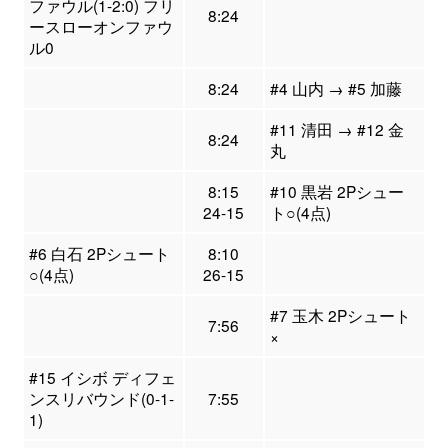
ファウル(1-2:0) フリ
8:24
ースローオンファウ
ル0
8:24
#4 山内 → #5 加藤
#11 清田 → #12 金
8:24
丸
8:15
#10 黒岩 2Pシュー
24-15
ト○(4点)
#6 白石 2Pシュート
8:10
○(4点)
26-15
#7 玉木 2Pシュート
7:56
×
#15 イシボ ディフェ
ンスリバウンド(0-1-
7:55
1)