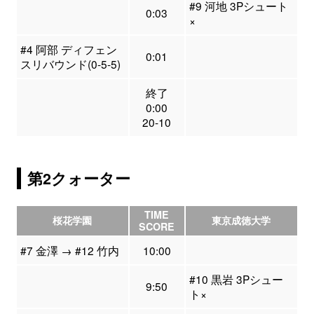
#9 河地 3Pシュート
0:03
×
#4 阿部 ディフェン
0:01
スリバウンド(0-5-5)
終了
0:00
20-10
第2クォーター
TIME
桜花学園
東京成徳大学
SCORE
#7 金澤 → #12 竹内
10:00
#10 黒岩 3Pシュー
9:50
ト×