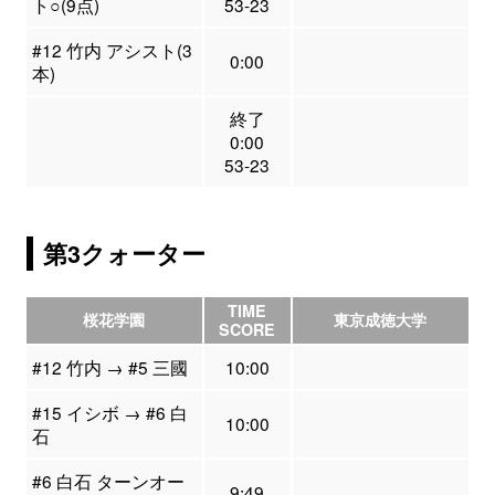
ト○(9点)
53-23
#12 竹内 アシスト(3
0:00
本)
終了
0:00
53-23
第3クォーター
TIME
桜花学園
東京成徳大学
SCORE
#12 竹内 → #5 三國
10:00
#15 イシボ → #6 白
10:00
石
#6 白石 ターンオー
9:49