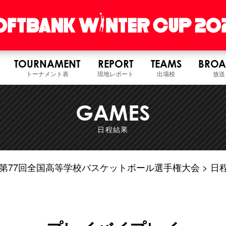
TOURNAMENT
REPORT
TEAMS
BROA
トーナメント表
現地レポート
出場校
放送
GAMES
日程結果
6年度 第77回全国高等学校バスケットボール選手権大会
日