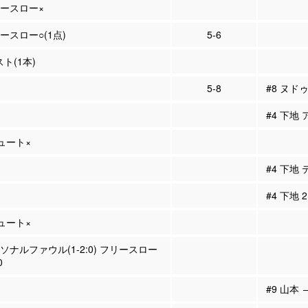
リースロー×
リースロー○(1点)
5-6
スト(1本)
5-8
#8 ヌド
#4 下地 
シュート×
#4 下地
#4 下地
シュート×
ーソナルファウル(1-2:0) フリースロー
0
#9 山本 