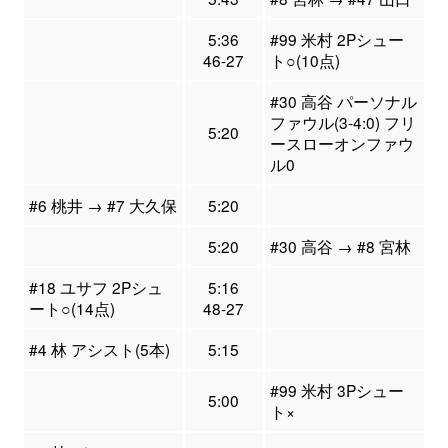
5:36
#99 米村 2Pシュー
46-27
ト○(10点)
#30 高谷 パーソナル
ファウル(3-4:0) フリ
5:20
ースローオンファウ
ル0
#6 桃井 → #7 大久保
5:20
5:20
#30 高谷 → #8 宮林
#18 ユサフ 2Pシュ
5:16
ート○(14点)
48-27
#4 林 アシスト(5本)
5:15
#99 米村 3Pシュー
5:00
ト×