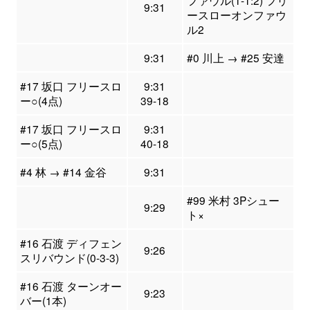
ファウル(1-1:2) フリ
9:31
ースローオンファウ
ル2
9:31
#0 川上 → #25 安達
#17 坂口 フリースロ
9:31
ー○(4点)
39-18
#17 坂口 フリースロ
9:31
ー○(5点)
40-18
#4 林 → #14 金谷
9:31
#99 米村 3Pシュー
9:29
ト×
#16 石渡 ディフェン
9:26
スリバウンド(0-3-3)
#16 石渡 ターンオー
9:23
バー(1本)