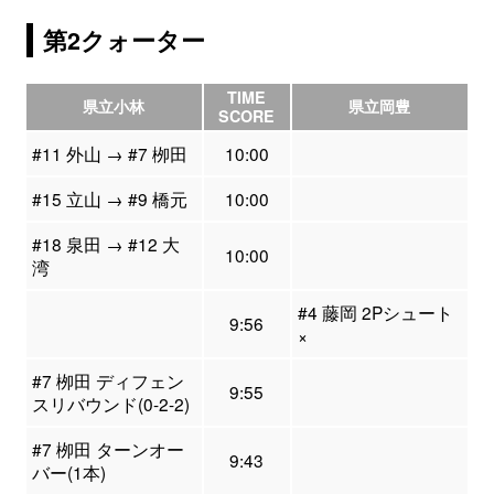
第2クォーター
TIME
県立小林
県立岡豊
SCORE
#11 外山 → #7 栁田
10:00
#15 立山 → #9 橋元
10:00
#18 泉田 → #12 大
10:00
湾
#4 藤岡 2Pシュート
9:56
×
#7 栁田 ディフェン
9:55
スリバウンド(0-2-2)
#7 栁田 ターンオー
9:43
バー(1本)