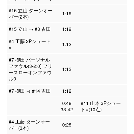
#15 立山 ターンオー
1:19
バー(2本)
#15 立山 → #8 古田
1:19
#4 工藤 2Pシュート
1:12
×
#7 栁田 パーソナル
ファウル(3-2:0) フリ
1:12
ースローオンファウ
ル0
#7 栁田 → #14 吉田
1:12
0:48
#11 山本 3Pシュー
33-42
ト○(10点)
#4 工藤 ターンオー
0:28
バー(3本)