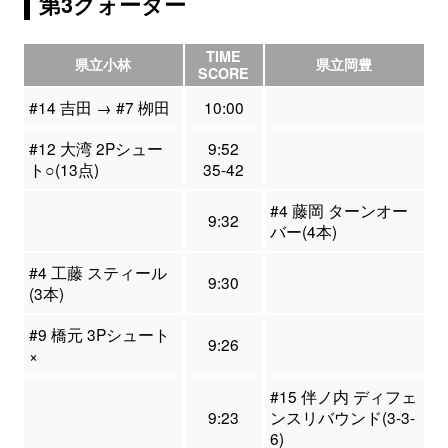
第3クォーター
TIME
県立小林
県立岡豊
SCORE
#14 吉田 → #7 栁田
10:00
#12 大湾 2Pシュー
9:52
ト○(13点)
35-42
#4 藤岡 ターンオー
9:32
バー(4本)
#4 工藤 スティール
9:30
(3本)
#9 橋元 3Pシュート
9:26
×
#15 伴ノ内 ディフェ
9:23
ンスリバウンド(3-3-
6)