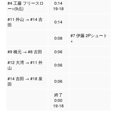
#4 工藤 フリースロ
0:14
ー○(9点)
19-18
#11 外山 → #14 吉
0:14
田
#7 伊藤 2Pシュート
0:08
×
#9 橋元 → #8 古田
0:06
#12 大湾 → #11 外
0:06
山
#14 吉田 → #18 泉
0:06
田
終了
0:00
19-18