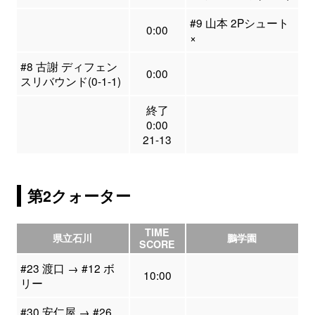
#9 山本 2Pシュート
0:00
×
#8 古謝 ディフェン
0:00
スリバウンド(0-1-1)
終了
0:00
21-13
第2クォーター
TIME
県立石川
鵬学園
SCORE
#23 渡口 → #12 ボ
10:00
リー
#30 安仁屋 → #26