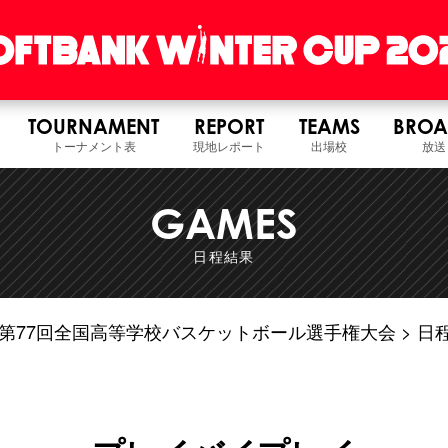
TOURNAMENT
REPORT
TEAMS
BROA
トーナメント表
現地レポート
出場校
放送
GAMES
日程結果
6年度 第77回全国高等学校バスケットボール選手権大会
日