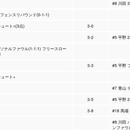
#8 川田
ィフェンスリバウンド(0-1-1)
シュート○(3点)
3-0
3-2
#5 平野 
ーソナルファウル(1-1:1) フリースロー
1
3-3
#5 平野
Pシュート×
#7 青山
3-5
#5 平野 
3-8
#18 馬場
#8 川田
ンファウ