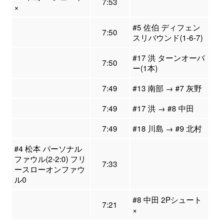
7:53
×
#5 佐伯 ディフェン
7:50
スリバウンド(1-6-7)
#17 洪 ターンオーバ
7:50
ー(1本)
7:49
#13 南部 → #7 灰野
7:49
#17 洪 → #8 中田
7:49
#18 川島 → #9 北村
#4 松本 パーソナル
ファウル(2-2:0) フリ
7:33
ースローオンファウ
ル0
#8 中田 2Pシュート
7:21
×