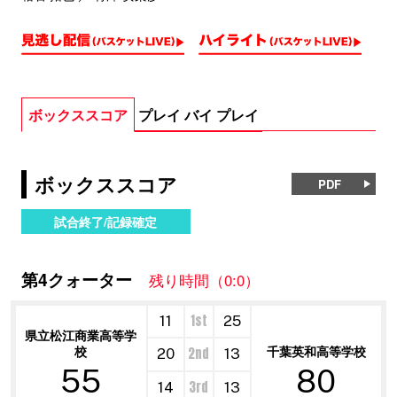
ボックススコア
プレイ バイ プレイ
ボックススコア
PDF
試合終了/記録確定
第4クォーター
残り時間（0:0）
1st
11
25
県立松江商業高等学
校
千葉英和高等学校
2nd
20
13
55
80
3rd
14
13