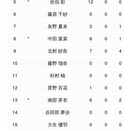
5
*
佐伯 彩
12
0
0
6
藤原 千紗
0
0
0
7
灰野 夏未
3
0
1
8
*
中田 葉菜
8
0
1
9
北村 紗良
7
0
4
10
藤野 瑠奈
0
0
0
11
杉村 柚
0
0
0
12
星野 百花
1
0
0
13
*
南部 芽衣
6
0
2
14
谷田部 夢歩
0
0
0
15
大生 優羽
0
0
0