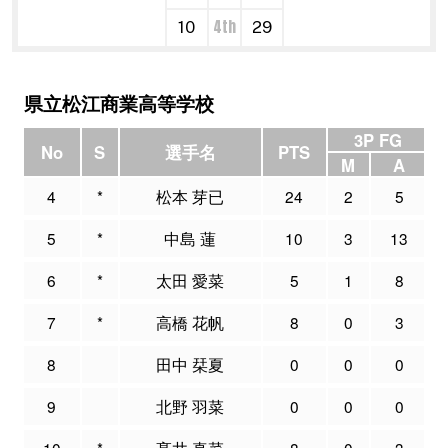
4th
10
29
県立松江商業高等学校
3P FG
No
S
選手名
PTS
M
A
4
*
松本 芽已
24
2
5
5
*
中島 蓮
10
3
13
6
*
太田 愛菜
5
1
8
7
*
高橋 花帆
8
0
3
8
田中 栞夏
0
0
0
9
北野 羽菜
0
0
0
10
*
髙井 真菜
8
0
3