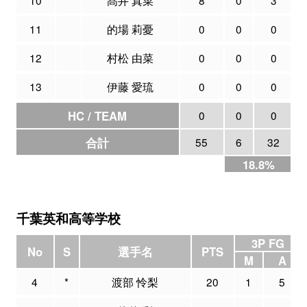
11
的場 莉憂
0
0
0
12
村松 由菜
0
0
0
13
伊藤 愛琉
0
0
0
HC / TEAM
0
0
0
合計
55
6
32
18.8%
千葉英和高等学校
3P FG
No
S
選手名
PTS
M
A
4
*
渡部 怜梨
20
1
5