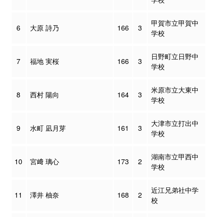
甲賀市立甲賀中
6
大原 詩乃
166
3
学校
日野町立日野中
7
福地 実桜
166
3
学校
米原市立大東中
8
西村 陽向
164
3
学校
大津市立打出中
9
水町 凪月芽
161
3
学校
湖南市立甲西中
10
宮﨑 璃心
173
2
学校
近江兄弟社中学
11
澤井 柚奈
168
2
校