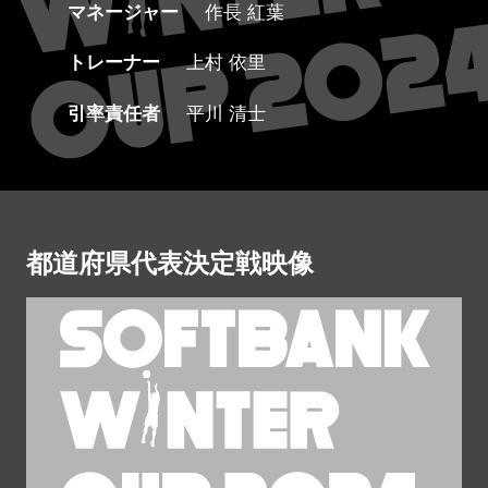
マネージャー
作長 紅葉
トレーナー
上村 依里
引率責任者
平川 清士
都道府県代表決定戦映像