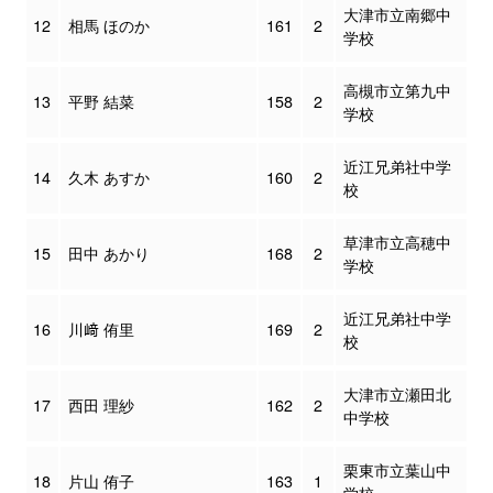
大津市立南郷中
12
相馬 ほのか
161
2
学校
高槻市立第九中
13
平野 結菜
158
2
学校
近江兄弟社中学
14
久木 あすか
160
2
校
草津市立高穂中
15
田中 あかり
168
2
学校
近江兄弟社中学
16
川﨑 侑里
169
2
校
大津市立瀬田北
17
西田 理紗
162
2
中学校
栗東市立葉山中
18
片山 侑子
163
1