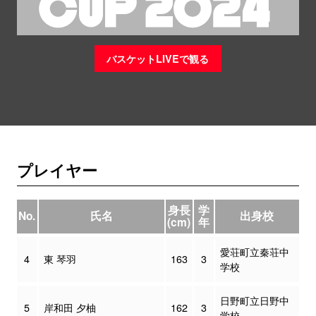
バスケットLIVEで観る
プレイヤー
身長
学
No.
氏名
出身校
(cm)
年
愛荘町立秦荘中
4
東 琴羽
163
3
学校
日野町立日野中
5
岸和田 夕柚
162
3
学校