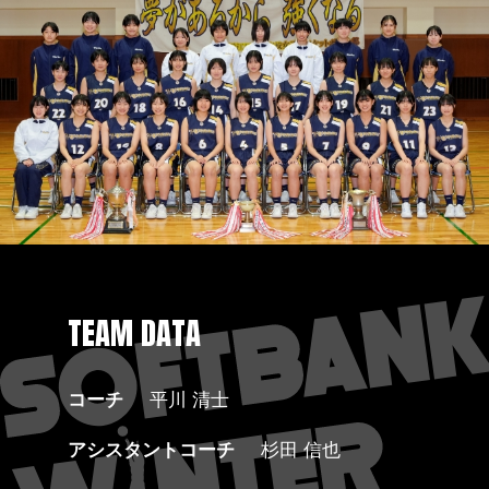
TEAM DATA
コーチ
平川 清士
アシスタントコーチ
杉田 信也