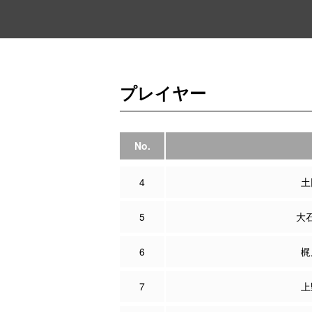
プレイヤー
No.
4
土
5
大
6
梶
7
上