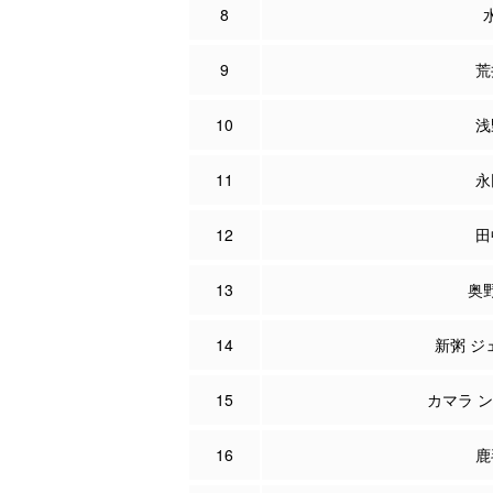
8
9
荒
10
浅
11
永
12
田
13
奥
14
新粥 ジ
15
カマラ 
16
鹿