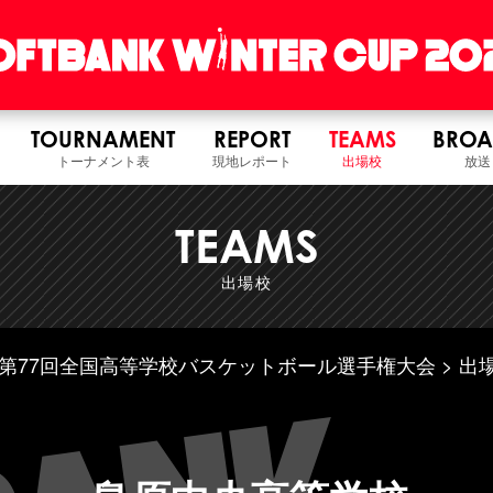
TOURNAMENT
REPORT
TEAMS
BROA
トーナメント表
現地レポート
出場校
放送
TEAMS
出場校
6年度 第77回全国高等学校バスケットボール選手権大会
出