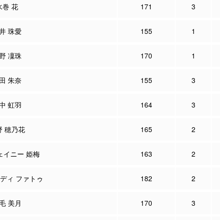
水巻 花
171
3
井 珠愛
155
1
野 凜珠
170
1
田 朱奈
155
3
中 虹羽
164
3
野 穂乃花
165
2
ェイニー 姫梅
163
2
ンディ ファトゥ
182
2
毛 美月
170
3