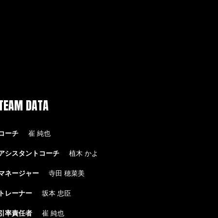
TEAM DATA
コーチ
崔 純也
アシスタントコーチ
植木 かよ
マネージャー
寺田 穂菜美
トレーナー
坂本 忠臣
引率責任者
崔 純也