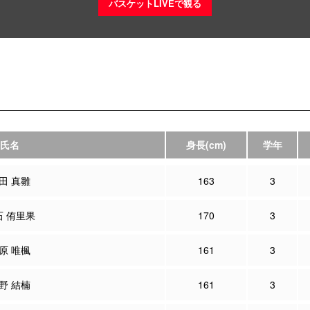
バスケットLIVEで観る
氏名
身長
(cm)
学年
田 真雛
163
3
石 侑里果
170
3
原 唯楓
161
3
野 結楠
161
3