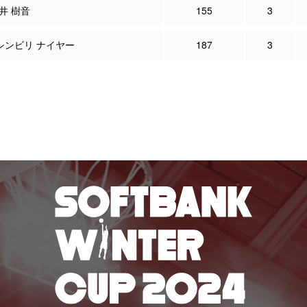
井 樹音
155
3
シンビリ ナイヤー
187
3