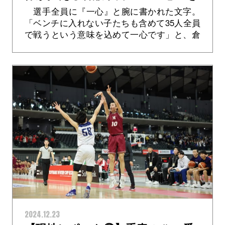
テーマに挑んだ貴重な 2 試合
選手全員に『一心』と腕に書かれた文字。
「ベンチに入れない子たちも含めて35人全員
で戦うという意味を込めて一心です」と、倉
敷翠松の #10 廣川絢音選手（3 年）は、その
理由を教えてくれました。 ...>
2024.12.23