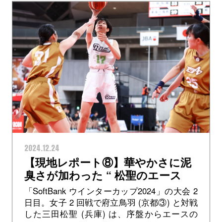
2024.12.24
【現地レポート⑧】華やかさに泥
臭さが加わった “ 松聖のエース
”──三田松聖 #17 渡部陽美
「SoftBank ウインターカップ2024」の大会 2
日目。女子 2 回戦で府立鳥羽 (京都③) と対戦
した三田松聖 (兵庫) は、序盤からエースの