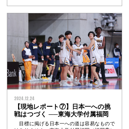
#17 渡部陽美選手と #7 東奈那選手を起点...>
2024.12.24
【現地レポート⑦】日本一への挑
戦はつづく ──東海大学付属福岡
#20 チャラウ アミ
目標に掲げる日本一への道は容易なもので