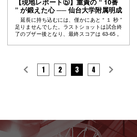
【現地レポート⑤】重責の “ 10番
” が鍛えた心 ── 仙台大学附属明成
#10 瀧豊多
延長に持ち込むには、僅かにあと “ １ 秒 ”
足りませんでした。ラストショットは試合終
了のブザー後となり、最終スコアは 63-65 。
激しいディフェンスで最後まで粘った仙台大
学附属明成（宮城）でし...>
1
2
3
4