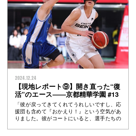
2024.12.24
【現地レポート⑨】開き直った“復
活”のエース――京都精華学園 #13
新開温矢
「彼が戻ってきてくれてうれしいですし、応
援団も含めて『おかえり！』という空気があ
りました。彼がコートにいると、選手たちの
中でもそうですし、指揮を執る僕の中でも安
心感があります」 京都精華学園 ...>