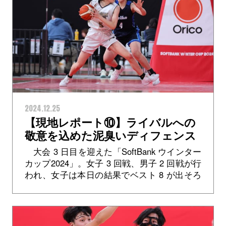
2024.12.25
【現地レポート⑩】ライバルへの
敬意を込めた泥臭いディフェンス
――精華女子 #4 清藤優衣
大会 3 日目を迎えた「SoftBank ウインター
カップ2024」。女子 3 回戦、男子 2 回戦が行
われ、女子は本日の結果でベスト 8 が出そろ
いました。 第 1 試合、浜松開誠館 (静...>