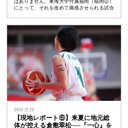
はありません。東海大学付属福岡（福岡②）
にとって、それを改めて痛感させられる試合
になりました。同時に、前々回大会の桜花学
園（愛知）、前回大会の大阪薫英女学院
（大...>
2024.12.24
【現地レポート⑥】来夏に地元総
体が控える倉敷翠松──『一心』を