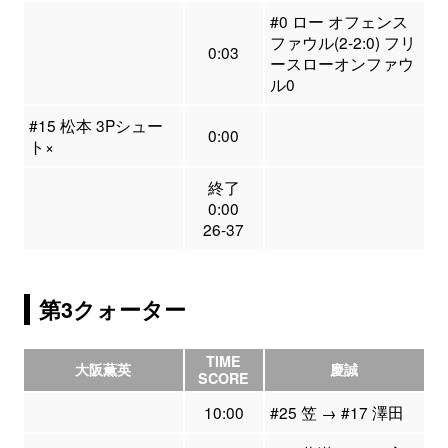
#0 ロー オフェンス
ファウル(2-2:0) フリ
0:03
ースローオンファウ
ル0
#15 松本 3Pシュー
0:00
ト×
終了
0:00
26-37
第3クォーター
TIME
大阪薫英
慶誠
SCORE
10:00
#25 笠 → #17 澤田