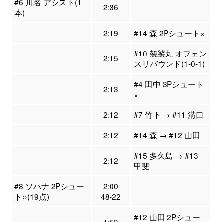
#6 川名 アシスト(1
2:36
本)
2:19
#14 森 2Pシュート×
#10 袈裟丸 オフェン
2:15
スリバウンド(1-0-1)
#4 田中 3Pシュート
2:13
×
2:12
#7 竹下 → #11 溝口
2:12
#14 森 → #12 山田
#15 多久島 → #13
2:12
甲斐
#8 ソハナ 2Pシュー
2:00
ト○(19点)
48-22
#12 山田 2Pシュー
1:53