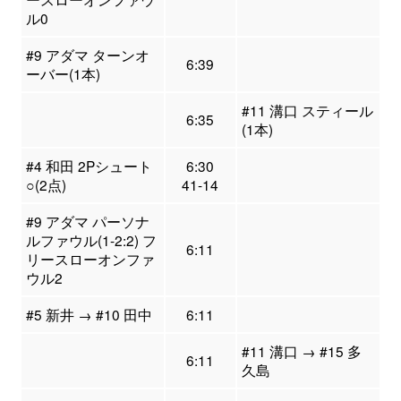
ル0
#9 アダマ ターンオ
6:39
ーバー(1本)
#11 溝口 スティール
6:35
(1本)
#4 和田 2Pシュート
6:30
○(2点)
41-14
#9 アダマ パーソナ
ルファウル(1-2:2) フ
6:11
リースローオンファ
ウル2
#5 新井 → #10 田中
6:11
#11 溝口 → #15 多
6:11
久島