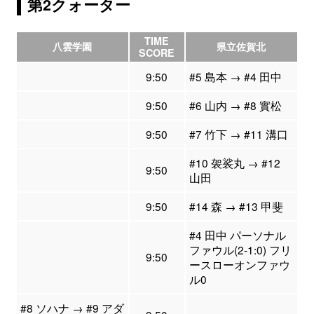
第2クォーター
TIME
八雲学園
県立佐賀北
SCORE
9:50
#5 島本 → #4 田中
9:50
#6 山内 → #8 實松
9:50
#7 竹下 → #11 溝口
#10 袈裟丸 → #12
9:50
山田
9:50
#14 森 → #13 甲斐
#4 田中 パーソナル
ファウル(2-1:0) フリ
9:50
ースローオンファウ
ル0
#8 ソハナ → #9 アダ