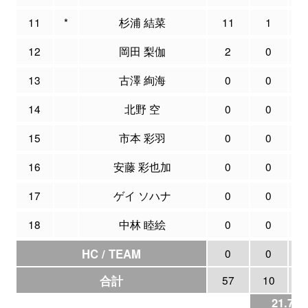
11
*
杉浦 結菜
11
1
12
岡田 梨伽
2
0
13
古澤 絢海
0
0
14
北野 空
0
0
15
市本 彩羽
0
0
16
安藤 彩也加
0
0
17
ゲイ ソハナ
0
0
18
中林 睦絵
0
0
HC / TEAM
0
0
合計
57
10
4
21.7%