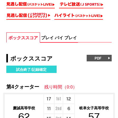
ボックススコア
プレイ バイ プレイ
ボックススコア
PDF
試合終了/記録確定
第4クォーター
残り時間（0:0）
1st
17
12
慶誠高等学校
岐阜女子高等学校
2nd
11
6
62
57