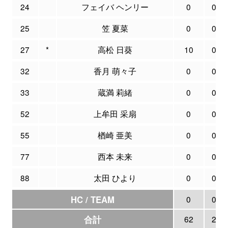
24
フェイバ ヘンリー
0
0
25
笠 夏菜
0
0
27
*
高松 日葵
10
0
32
香月 萌々子
0
0
33
蔵満 莉緒
0
0
52
上牟田 采扇
0
0
55
楢崎 亜美
0
0
77
西本 未来
0
0
88
太田 ひより
0
0
HC / TEAM
0
0
合計
62
2