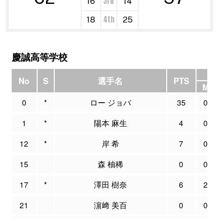
3rd
16
14
4th
18
25
慶誠高等学校
3P
No
S
選手名
PTS
M
0
*
ロー ジョバ
35
0
1
*
陽本 麻生
4
0
12
*
岸 希
7
0
15
森 柚稀
0
0
17
*
澤田 樹奈
6
2
21
濵﨑 美百
0
0