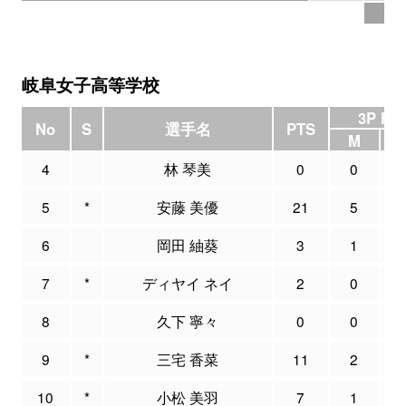
15
岐阜女子高等学校
3P FG
No
S
選手名
PTS
M
4
林 琴美
0
0
5
*
安藤 美優
21
5
1
6
岡田 紬葵
3
1
7
*
ディヤイ ネイ
2
0
8
久下 寧々
0
0
9
*
三宅 香菜
11
2
10
*
小松 美羽
7
1