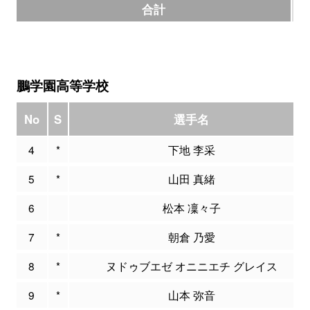
合計
6
鵬学園高等学校
No
S
選手名
4
*
下地 李采
5
*
山田 真緒
6
松本 凜々子
7
*
朝倉 乃愛
8
*
ヌドゥブエゼ オニニエチ グレイス
9
*
山本 弥音