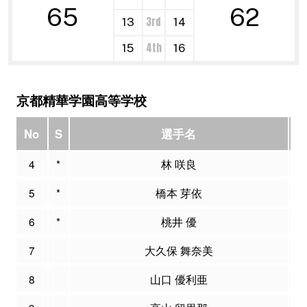
65
62
3rd
13
14
4th
15
16
京都精華学園高等学校
No
S
選手名
P
4
*
林 咲良
5
*
橋本 芽依
1
6
*
桃井 優
7
大久保 舞奈美
8
山口 優利亜