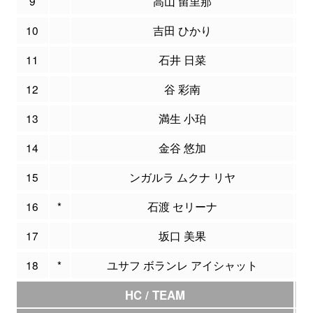
9
高山 留里那
10
吉田 ひかり
11
石井 日菜
12
谷 彩南
13
満生 小珀
1
14
金谷 悠加
15
ンガルラ ムクナ リヤ
16
*
石渡 セリーナ
17
坂口 美果
18
*
ユサフ ボランレ アイシャット
1
HC / TEAM