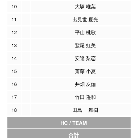
10
大塚 唯葉
11
出見世 夏光
12
平山 桃歌
13
鷲尾 虹美
14
安達 梨恋
15
斎藤 小夏
16
井畑 友伽
17
竹田 遥和
18
田島 一舞樹
HC / TEAM
合計