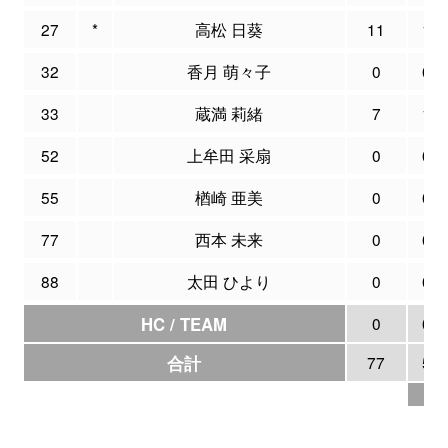
27
*
高松 日葵
11
1
32
香月 萌々子
0
0
33
蔵満 莉緒
7
1
52
上牟田 采扇
0
0
55
楢崎 亜美
0
0
77
西本 未来
0
0
88
太田 ひより
0
0
HC / TEAM
0
0
合計
77
5
3