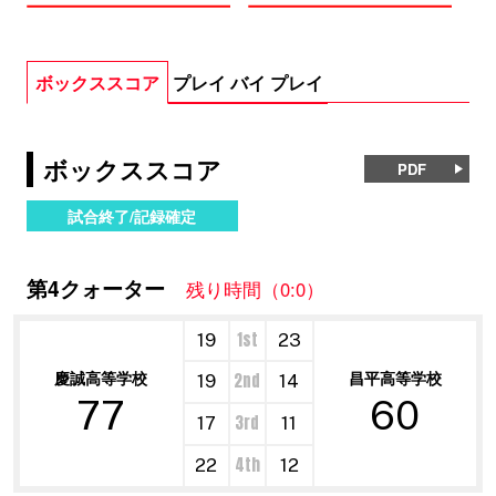
ボックススコア
プレイ バイ プレイ
ボックススコア
PDF
試合終了/記録確定
第4クォーター
残り時間（0:0）
1st
19
23
慶誠高等学校
昌平高等学校
2nd
19
14
77
60
3rd
17
11
4th
22
12