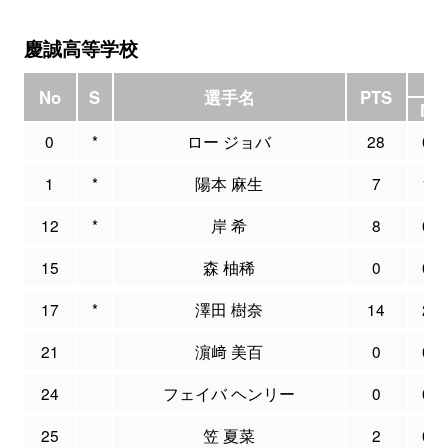
慶誠高等学校
3
No
S
選手名
PTS
M
0
*
ロー ジョバ
28
0
1
*
陽本 麻生
7
1
12
*
岸 希
8
0
15
森 柚稀
0
0
17
*
澤田 樹奈
14
2
21
濵﨑 美百
0
0
24
フェイバ ヘンリー
0
0
25
笠 夏菜
2
0