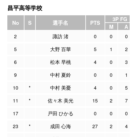
昌平高等学校
3P FG
No
S
選手名
PTS
M
A
2
諏訪 渚
0
0
0
5
大野 百華
5
1
2
6
松本 早桃
4
0
3
9
中村 夏鈴
0
0
1
10
*
中村 美憂
4
0
5
11
*
佐々木 美光
15
2
7
17
戸田 ひかる
0
0
0
23
*
成田 心海
27
2
4