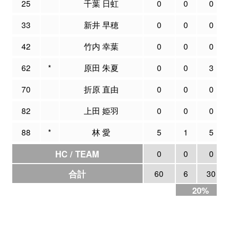
25
千葉 日虹
0
0
0
33
新井 早穂
0
0
0
42
竹内 幸葉
0
0
0
62
*
原田 朱夏
0
0
3
70
折原 直由
0
0
0
82
上田 姫羽
0
0
0
88
*
林 愛
5
1
5
HC / TEAM
0
0
0
合計
60
6
30
20%