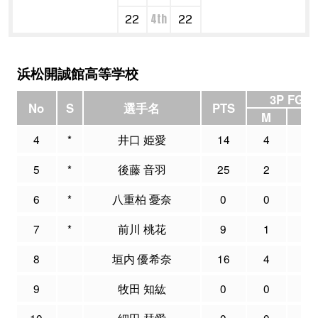
4th
22
22
浜松開誠館高等学校
3P FG
No
S
選手名
PTS
M
A
4
*
井口 姫愛
14
4
10
5
*
後藤 音羽
25
2
5
6
*
八重柏 憂奈
0
0
12
7
*
前川 桃花
9
1
5
8
垣内 優希奈
16
4
7
9
牧田 知紘
0
0
0
10
細田 栞愛
0
0
0