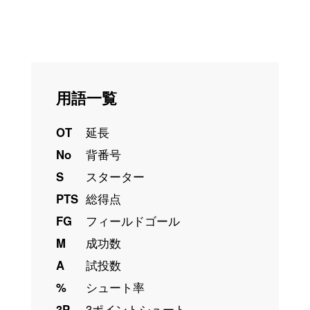
用語一覧
OT
延長
No
背番号
S
スターター
PTS
総得点
FG
フィールドゴール
M
成功数
A
試投数
%
シュート率
3P
3ポイントシュート