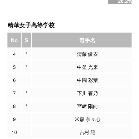
28.2%
精華女子高等学校
No
S
選手名
4
*
清藤 優衣
5
*
中釜 光来
6
中園 彩葉
7
*
下川 蒼乃
8
*
宮﨑 陽向
9
米森 奈々心
10
吉村 謡