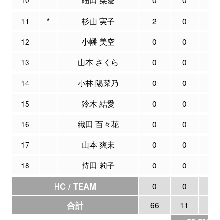
11
*
杉山 実子
2
0
0
12
小幡 美空
0
0
0
13
山本 さくら
0
0
0
14
小林 陽菜乃
0
0
0
15
鈴木 結愛
0
0
0
16
織田 百々花
0
0
0
17
山本 爽未
0
0
0
18
持田 莉子
0
0
0
HC / TEAM
0
0
0
合計
66
11
39