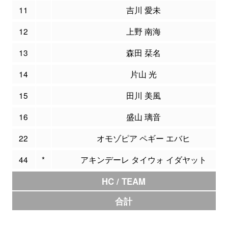
11
吉川 愛未
12
上野 南海
13
森田 栞名
14
片山 光
15
田川 美風
16
盛山 璃音
22
オモゾピア ペギー エバヒ
44
*
アキンデーレ タイウォ イダヤット
HC / TEAM
合計