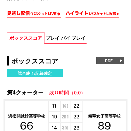
ボックススコア
プレイ バイ プレイ
ボックススコア
PDF
試合終了/記録確定
第4クォーター
残り時間（0:0）
1st
11
22
浜松開誠館高等学校
精華女子高等学校
2nd
19
22
66
89
3rd
14
23